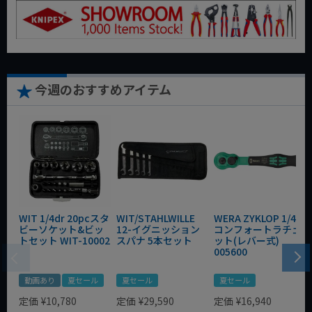
今週のおすすめアイテム
WIT 1/4dr 20pcスタ
WIT/STAHLWILLE
WERA ZYKLOP 1/4"
ビーソケット&ビッ
12-イグニッション
コンフォートラチェ
トセット WIT-10002
スパナ 5本セット
ット(レバー式)
005600
動画あり
夏セール
夏セール
夏セール
定価
¥
10,780
定価
¥
29,590
定価
¥
16,940