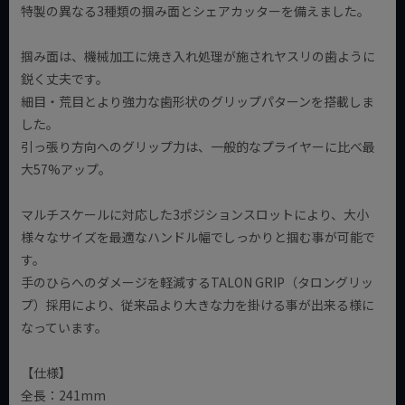
特製の異なる3種類の掴み面とシェアカッターを備えました。
掴み面は、機械加工に焼き入れ処理が施されヤスリの歯ように
鋭く丈夫です。
細目・荒目とより強力な歯形状のグリップパターンを搭載しま
した。
引っ張り方向へのグリップ力は、一般的なプライヤーに比べ最
大57%アップ。
マルチスケールに対応した3ポジションスロットにより、大小
様々なサイズを最適なハンドル幅でしっかりと掴む事が可能で
す。
手のひらへのダメージを軽減するTALON GRIP（タロングリッ
プ）採用により、従来品より大きな力を掛ける事が出来る様に
なっています。
【仕様】
全長：241mm