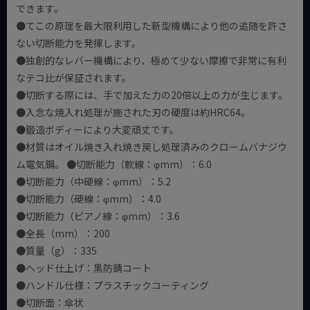
できます。
●てこの原理を最大限利用した新型機構により他の追随を許さ
ない切断能力を発揮します。
●独創的なレバー機構により、極めて少ない摩擦で非常に有利
なテコ比が保証されます。
●切断する際には、手で加えた力の20倍以上の力が生じます。
●入念な焼入れ処理が施された刃の硬度は約HRC64。
●鍛造ボディーにより大変頑丈です。
●材質はオイル焼き入れ焼き戻し処理済みのクロームバナジウ
ム電気鋼。 ●切断能力（軟線：φmm）：6.0
●切断能力（中硬線：φmm）：5.2
●切断能力（硬線：φmm）：4.0
●切断能力（ピアノ線：φmm）：3.6
●全長（mm）：200
●質量（g）：335
●ヘッド仕上げ：黒防錆コート
●ハンドル仕様：プラスチックコーティング
●切断面：傘状