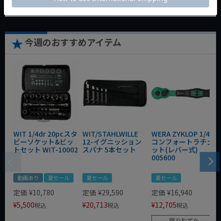
今週のおすすめアイテム
WIT 1/4dr 20pcスタ
WIT/STAHLWILLE
WERA ZYKLOP 1/4"
ビーソケット&ビッ
12-イグニッション
コンフォートラチェ
トセット WIT-10002
スパナ 5本セット
ット(レバー式)
005600
動画あり
夏セール
夏セール
夏セール
定価
¥
10,780
定価
¥
29,590
定価
¥
16,940
¥
5,500
¥
20,713
¥
12,705
税込
税込
税込
残りわずか