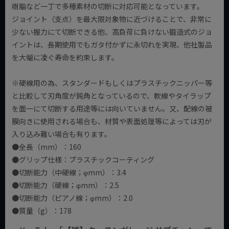
樹脂など一丁で多種素材の切断に対応可能となっています。
ジョイント（支点）を最大限対象物に近づけることで、非常に
少ない握力にて切断できる他、高負荷に負けない鍛造式のジョ
イントは、長期使用でもガタ付かずに永切れを実現、他社製品
を大幅に凌ぐ寿命を約束します。
※硬線用の為、スタンダードもしくはプラスチックニッパー等
と比較して刃角度が鈍角となっているので、軟線やタイラップ
を面一にて切断する用途等には向いていません。又、配線の被
膜向きに使用される場合も、材質や表面処理等によっては刃が
入り込み難い場合も有ります。
●全長（mm）：160
●グリップ仕様：プラスチックコーティング
●切断能力（中硬線；φmm）：3.4
●切断能力（硬線；φmm）：2.5
●切断能力（ピアノ線；φmm）：2.0
●質量（g）：178