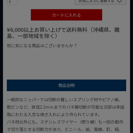
お気に入りに登録する
カートに入れる
¥6,000以上お買い上げで送料無料（沖縄県、離
島、一部地域を除く）
他に気になる商品はございませんか？
¥1,000以下の商品
¥1,000台の商品
¥2,000台の商品
商品説明
一般的なニッパーでは切断の難しいスプリング材やピアノ線、
割ピンなど、直径2.2ｍｍまでのバネ鋼切断が可能な刃部は多段
階にわたる入念な焼き入れにより作られています。
バネ材以外にも、ステンレスワイヤー（撚り線）も一回の動作
で切り落とせる切断力があり、ビニール、紙、電線、釘、紐、