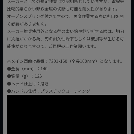
メーカーとしての想定作業は樹脂切断としていますが、電線等
比較的柔らかい非鉄金属の切断も可能な耐久性があります。
オープンスプリング付きですので、再度作業する際にも口を開
く必要がありません。
メーカー推奨使用外となる径の太い鉛や銅切断する際は、切刃
に負担がかかる為、刃の耐久性降下もしくは破損等が生じる可
能性がありますので、ご理解の上作業願います。
※メイン画像は品番：7201-160（全長160mm）となります。
●全長（mm）：140
●質量（g）：125
●ヘッド仕上げ：磨き
●ハンドル仕様：プラスチックコーティング