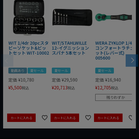
WIT 1/4dr 20pcスタ
WIT/STAHLWILLE
WERA ZYKLOP 1/4"
ビーソケット&ビッ
12-イグニッション
コンフォートラチェ
トセット WIT-10002
スパナ 5本セット
ット(レバー式)
005600
動画あり
夏セール
夏セール
夏セール
定価
¥
10,780
定価
¥
29,590
定価
¥
16,940
¥
5,500
¥
20,713
¥
12,705
税込
税込
税込
残りわずか
カートに入れる
カートに入れる
カートに入れる