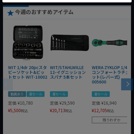
今週のおすすめアイテム
WIT 1/4dr 20pcスタ
WIT/STAHLWILLE
WERA ZYKLOP 1/4"
ビーソケット&ビッ
12-イグニッション
コンフォートラチェ
トセット WIT-10002
スパナ 5本セット
ット(レバー式)
005600
動画あり
夏セール
夏セール
夏セール
定価
¥
10,780
定価
¥
29,590
定価
¥
16,940
¥
5,500
¥
20,713
¥
12,705
税込
税込
税込
残りわずか