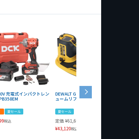
 20V 充電式インパクトレン
DEWALT GRABO 18V電動バキ
WIT/ST
PB358EM
ュームリフター DCE590N-XJ
ンチ 75
！
夏セール
夏セール
夏セール
99
定価
¥
61,600
定価
¥
24
税込
¥
43,120
¥
17,479
税込