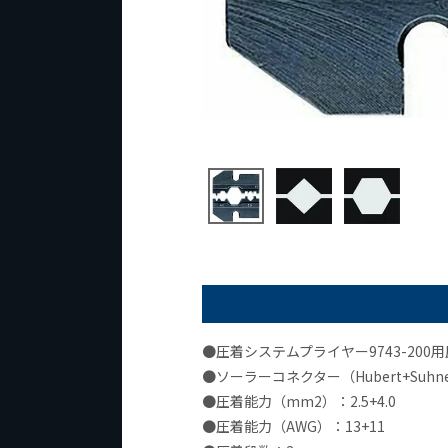
●圧着システムプライヤー9743-200
●ソーラーコネクター（Hubert+Suhn
●圧着能力（mm2）：2.5+4.0
●圧着能力（AWG）：13+11