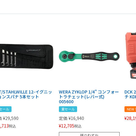
T/STAHLWILLE 12-イグニッ
WERA ZYKLOP 1/4" コンフォー
DCK
ョンスパナ 5本セット
トラチェット(レバー式)
チ KD
005600
セール
夏セール
NEW
価
¥
29,590
定価
¥
16,940
¥
28,1
,713
¥
12,705
税込
税込
残りわずか