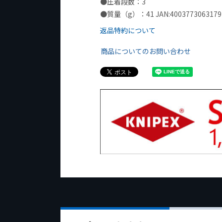
●圧着段数：3
●質量（g）：41 JAN:4003773063179
返品特約について
商品についてのお問い合わせ