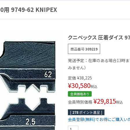
 9749-62 KNIPEX
クニペックス 圧着ダイス 9743
商品番号
309219
発送予定：在庫のある場合13時
みません）
定価
¥
38,225
¥
30,580
税込
会員価格あり
¥
29,815
会員特別価格
税込
[
278
ポイント進呈 ]
会員登録(無料)でお得にご購入い