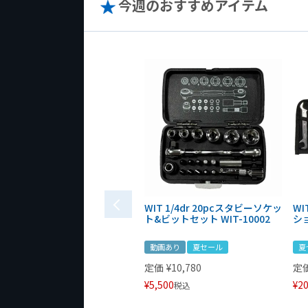
今週のおすすめアイテム
WIT 1/4dr 20pcスタビーソケッ
WI
ト&ビットセット WIT-10002
シ
動画あり
夏セール
夏
定価
¥
10,780
定
¥
5,500
¥
20
税込