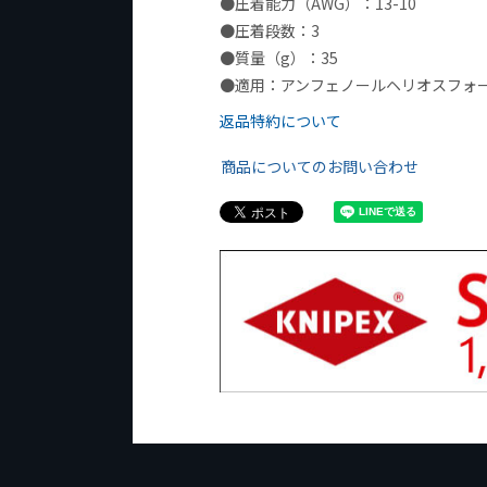
●圧着能力（AWG）：13-10
●圧着段数：3
●質量（g）：35
●適用：アンフェノールヘリオスフォー（H4
返品特約について
商品についてのお問い合わせ