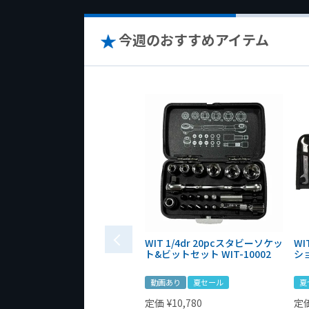
今週のおすすめアイテム
WIT 1/4dr 20pcスタビーソケッ
WI
ト&ビットセット WIT-10002
シ
動画あり
夏セール
夏
定価
¥
10,780
定