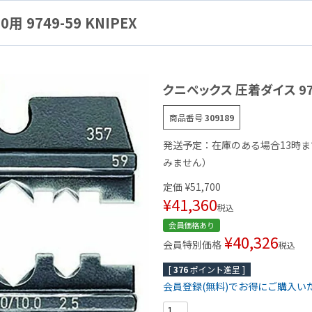
 9749-59 KNIPEX
クニペックス 圧着ダイス 9743
商品番号
309189
発送予定：在庫のある場合13時
みません）
定価
¥
51,700
¥
41,360
税込
会員価格あり
¥
40,326
会員特別価格
税込
[
376
ポイント進呈 ]
会員登録(無料)でお得にご購入い