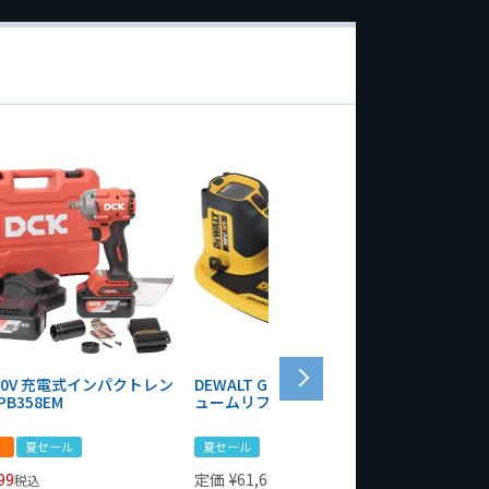
 20V 充電式インパクトレン
DEWALT GRABO 18V電動バキ
WIT/ST
PB358EM
ュームリフター DCE590N-XJ
ンチ 75
！
夏セール
夏セール
夏セール
99
定価
¥
61,600
定価
¥
24
税込