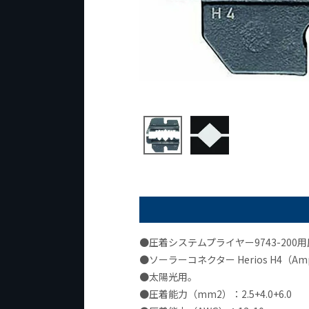
●圧着システムプライヤー9743-200
●ソーラーコネクター Herios H4（Am
●太陽光用。
●圧着能力（mm2）：2.5+4.0+6.0