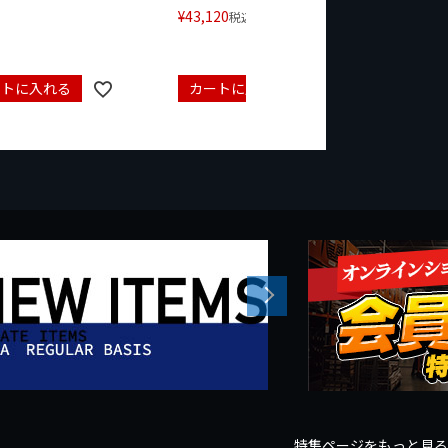
¥
43,120
¥
17,479
税込
ートに入れる
カートに入れる
カート
Next
特集ページをもっと見る