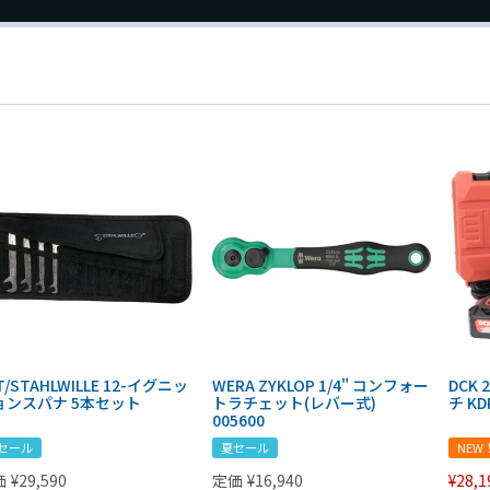
T/STAHLWILLE 12-イグニッ
WERA ZYKLOP 1/4" コンフォー
DCK
ョンスパナ 5本セット
トラチェット(レバー式)
チ KD
005600
セール
夏セール
NEW
価
¥
29,590
定価
¥
16,940
¥
28,1