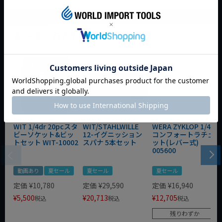
今週のおすすめアイテム
WIT 1/4dr 20pcスタ
WIT/STAHLWILLE
WERA ZYKLOP 1/4"
ビーソケット&ビッ
12-イグニッション
コンフォートラチェ
トセット WIT-10002
スパナ 5本セット
ット(レバー式)
005600
動画あり
夏セール
夏セール
夏セール
定価
¥
10,780
定価
¥
29,590
定価
¥
16,940
¥
5,500
¥
20,713
¥
12,705
税込
税込
税込
残りわずか