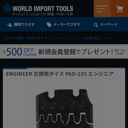
メニュー
種類でさがす
メーカーでさがす
キーワード
HOME
種類・用途で探す
プライヤー・ニッパー
圧着(電工)ペンチ
ENGI
ENGINEER 交換用ダイス PAD-13S エンジニア