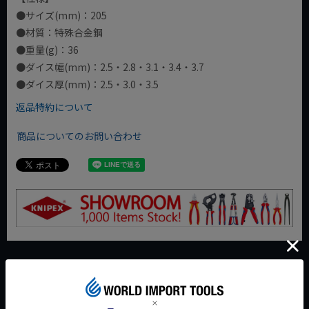
●サイズ(mm)：205
●材質：特殊合金鋼
●重量(g)：36
●ダイス幅(mm)：2.5・2.8・3.1・3.4・3.7
●ダイス厚(mm)：2.5・3.0・3.5
返品特約について
商品についてのお問い合わせ
今週のおすすめアイテム