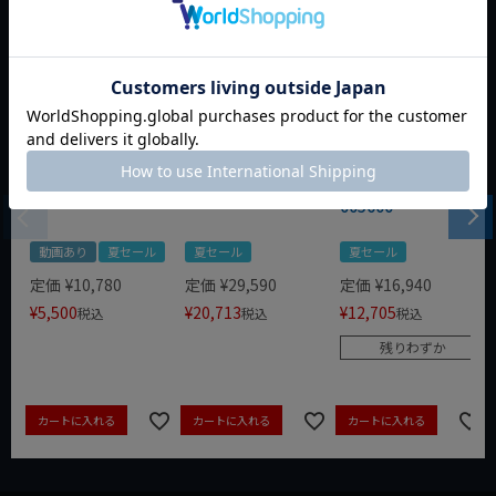
WIT 1/4dr 20pcスタ
WIT/STAHLWILLE
WERA ZYKLOP 1/4"
ビーソケット&ビッ
12-イグニッション
コンフォートラチェ
トセット WIT-10002
スパナ 5本セット
ット(レバー式)
005600
動画あり
夏セール
夏セール
夏セール
定価
¥
10,780
定価
¥
29,590
定価
¥
16,940
¥
5,500
¥
20,713
¥
12,705
税込
税込
税込
残りわずか
カートに入れる
カートに入れる
カートに入れる