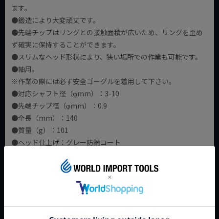
ます。
●鍛造により大変頑丈です。
●先端チップはリングとの接触面積が広いため、リングを歪め
ず確実に保持することができます。
●スリムなヘッド形状により、狭い場所での作業も可能です。
●軸用。
※作業の際には必ず安全ゴーグルを着用して下さい。
●対応シャフト径（φmm）：3-10
●先端チップ径（φmm）：0.9
●全長（mm）：140
●質量（g）：101
●ヘッド仕上げ：グレー防錆コート
●ハンドル仕上げ：プラスチックコーティング（滑り防止仕上
げ）
●差込先端部仕上げ：ばね鋼線引き抜き加工
●プライヤーボディ材質：クロムバナジウム電気鋼（油焼き入
れ） JAN:4003773050247