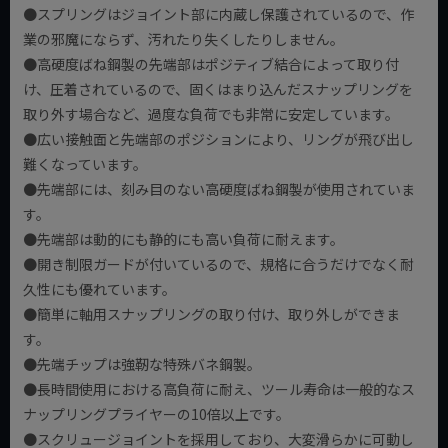
●スプリングはジョイント部に内蔵し保護されているので、作
業の邪魔にならず、汚れたり失くしたりしません。
●高硬度ばね鋼製の先端部はポジティブ結合によって取り付
け、圧着されているので、固くはまり込んだスナップリングを
取り外す場合など、過度な負荷でも非常に安定しています。
●広い接触面と先端部のポジションにより、リングが飛び出し
難くなっています。
●先端部には、刻み目のない高硬度ばね鋼製が使用されていま
す。
●先端部は動的にも静的にも高い負荷に耐えます。
●開き制限ガードが付いているので、規格に合うだけでなく耐
久性にも優れています。
●簡単に軸用スナップリングの取り付け、取り外しができま
す。
●先端チップは強靭な特殊バネ鋼製。
●長時間使用における高負荷に耐え、ツール寿命は一般的なス
ナップリングプライヤーの10倍以上です。
●スクリュージョイントを採用しており、大変滑らかに可動し