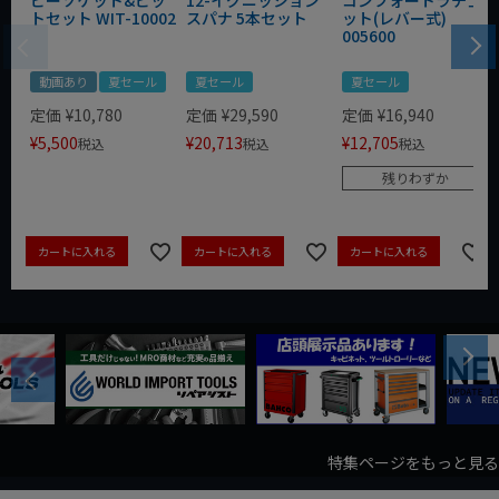
ビーソケット&ビッ
12-イグニッション
コンフォートラチェ
トセット WIT-10002
スパナ 5本セット
ット(レバー式)
005600
動画あり
夏セール
夏セール
夏セール
定価
¥
10,780
定価
¥
29,590
定価
¥
16,940
¥
5,500
¥
20,713
¥
12,705
税込
税込
税込
残りわずか
カートに入れる
カートに入れる
カートに入れる
Next
Previous
特集ページをもっと見る