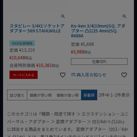
スタビレー 3/4X1ソケットア
Ko-ken 3/4(19mm)SQ. アダ
ダプター 569 STAHLWILLE
プター 凸1(25.4mm)SQ.
6688A
WEB会員価格
定価
¥
5,698
定価
¥
13,310
¥
3,988
税込
¥
10,648
税込
在庫切れ
会員特別価格
¥
10,381
税込
再入荷お知らせ
カートに入れる
2
件中
1
-
2
件表示
並び替え
価格が安い順
価格が高い順
新着順
このカテゴリは『種類・用途で探す ＞ エクステンション・ユニ
バーサル・アダプター ＞ 変換アダプター ＞ 凹3/4dr×凸1dr』
に該当する商品をまとめています。 変換アダプター（凹3／4dr
× 凸1dr）とは、差込角3/4インチのハンドルに1インチのソケ