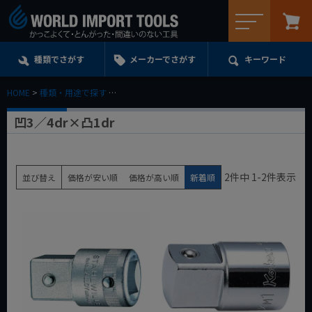
メニュー
種類でさがす
メーカーでさがす
キーワード
HOME
種類・用途で探す
エクステンション・ユニバーサル・アダプターe.t.c.
凹3／4dr×凸1dr
2
件中
1
-
2
件表示
並び替え
価格が安い順
価格が高い順
新着順