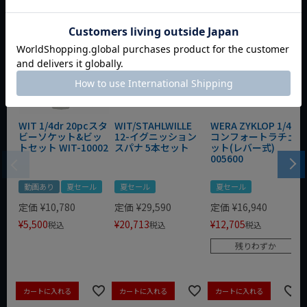
WIT 1/4dr 20pcスタ
WIT/STAHLWILLE
WERA ZYKLOP 1/4"
ビーソケット&ビッ
12-イグニッション
コンフォートラチェ
トセット WIT-10002
スパナ 5本セット
ット(レバー式)
005600
動画あり
夏セール
夏セール
夏セール
定価
¥
10,780
定価
¥
29,590
定価
¥
16,940
¥
5,500
¥
20,713
¥
12,705
税込
税込
税込
残りわずか
カートに入れる
カートに入れる
カートに入れる