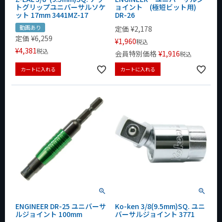
トグリップユニバーサルソケ
ョイント (極短ビット用)
ット 17mm 3441MZ-17
DR-26
動画あり
定価
¥
2,178
定価
¥
6,259
¥
1,960
税込
¥
4,381
税込
会員特別価格
¥
1,916
税込
カートに入れる
カートに入れる
ENGINEER DR-25 ユニバーサ
Ko-ken 3/8(9.5mm)SQ. ユニ
ルジョイント 100mm
バーサルジョイント 3771