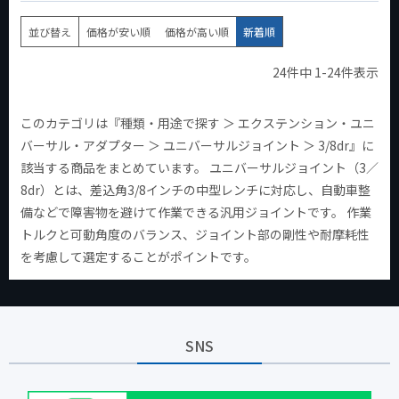
並び替え
価格が安い順
価格が高い順
新着順
24
件中
1
-
24
件表示
このカテゴリは『種類・用途で探す ＞ エクステンション・ユニ
バーサル・アダプター ＞ ユニバーサルジョイント ＞ 3/8dr』に
該当する商品をまとめています。 ユニバーサルジョイント（3／
8dr）とは、差込角3/8インチの中型レンチに対応し、自動車整
備などで障害物を避けて作業できる汎用ジョイントです。 作業
トルクと可動角度のバランス、ジョイント部の剛性や耐摩耗性
を考慮して選定することがポイントです。
SNS