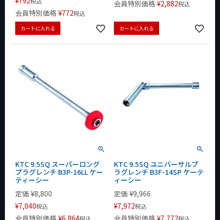
¥
792
税込
会員特別価格
¥
2,882
税込
会員特別価格
¥
772
税込
カートに入れる
カートに入れる
KTC 9.5SQ スーパーロング
KTC 9.5SQ ユニバーサルプ
プラグレンチ B3P-16LL ケー
ラグレンチ B3F-14SP ケーテ
ティーシー
ィーシー
定価
¥
8,800
定価
¥
9,966
¥
7,040
¥
7,972
税込
税込
会員特別価格
¥
6,864
会員特別価格
¥
7,772
税込
税込