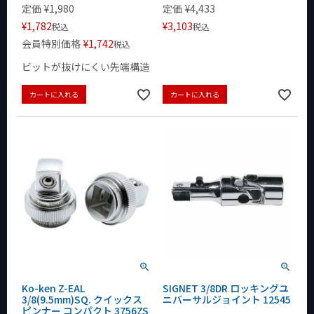
定価
¥
1,980
定価
¥
4,433
¥
1,782
¥
3,103
税込
税込
会員特別価格
¥
1,742
税込
ビットが抜けにくい先端構造
カートに入れる
カートに入れる
Ko-ken Z-EAL
SIGNET 3/8DR ロッキングユ
3/8(9.5mm)SQ. クイックス
ニバーサルジョイント 12545
ピンナー コンパクト 3756ZS