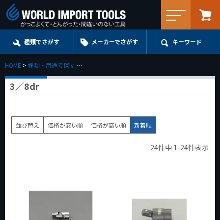
メニュー
種類でさがす
メーカーでさがす
キーワード
HOME
種類・用途で探す
エクステンション・ユニバーサル・アダプターe.t.c.
3／8dr
並び替え
価格が安い順
価格が高い順
新着順
24
件中
1
-
24
件表示