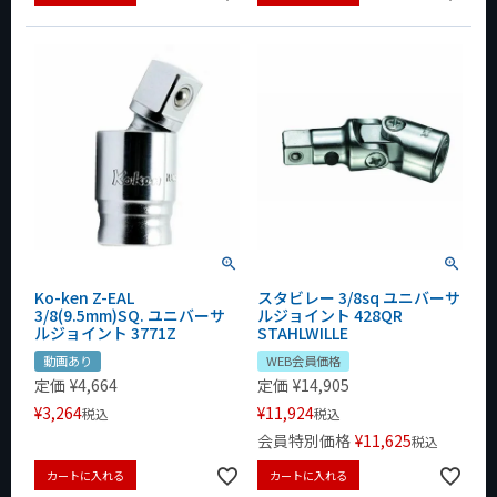
Ko-ken Z-EAL
スタビレー 3/8sq ユニバーサ
3/8(9.5mm)SQ. ユニバーサ
ルジョイント 428QR
ルジョイント 3771Z
STAHLWILLE
動画あり
WEB会員価格
定価
¥
4,664
定価
¥
14,905
¥
3,264
¥
11,924
税込
税込
会員特別価格
¥
11,625
税込
カートに入れる
カートに入れる