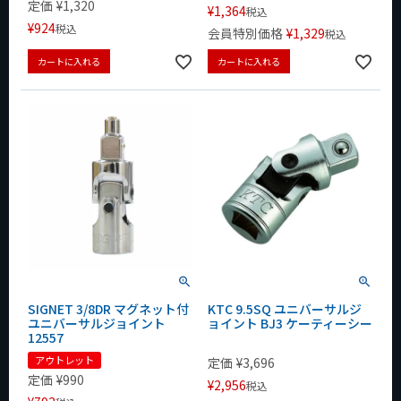
定価
¥
1,320
¥
1,364
税込
¥
924
税込
会員特別価格
¥
1,329
税込
カートに入れる
カートに入れる
SIGNET 3/8DR マグネット付
KTC 9.5SQ ユニバーサルジ
ユニバーサルジョイント
ョイント BJ3 ケーティーシー
12557
アウトレット
定価
¥
3,696
定価
¥
990
¥
2,956
税込