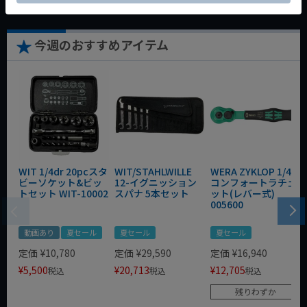
今週のおすすめアイテム
WIT 1/4dr 20pcスタ
WIT/STAHLWILLE
WERA ZYKLOP 1/4"
ビーソケット&ビッ
12-イグニッション
コンフォートラチェ
トセット WIT-10002
スパナ 5本セット
ット(レバー式)
005600
動画あり
夏セール
夏セール
夏セール
定価
¥
10,780
定価
¥
29,590
定価
¥
16,940
¥
5,500
¥
20,713
¥
12,705
税込
税込
税込
残りわずか