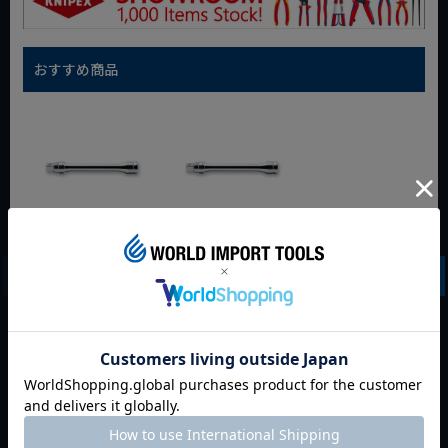
おすすめ商品
Z-EAL 3/8"
Z-EAL 3/8"
(9.5mm)SQ. ロッキ
(9.5mm)SQ. ロッキ
ングエクステンショ
ングエクステンショ
ンバー 全長125mm
ンバー 全長250mm
3760LZ-125
3760LZ-250
動画あり
動画あり
定価
¥
5,720
定価
¥
7,612
¥
4,004
¥
5,328
税込
税込
カートに入れる
カートに入れる