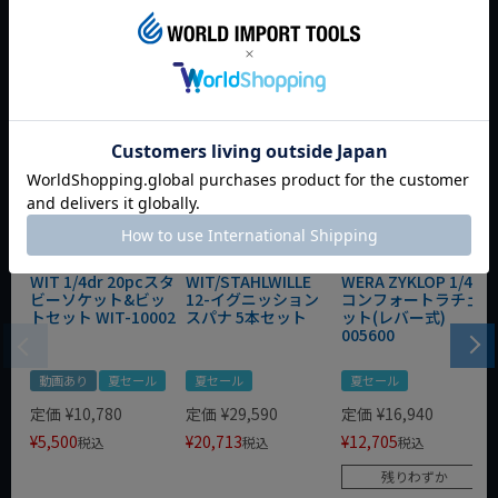
今週のおすすめアイテム
WIT 1/4dr 20pcスタ
WIT/STAHLWILLE
WERA ZYKLOP 1/4"
ビーソケット&ビッ
12-イグニッション
コンフォートラチェ
トセット WIT-10002
スパナ 5本セット
ット(レバー式)
005600
動画あり
夏セール
夏セール
夏セール
定価
¥
10,780
定価
¥
29,590
定価
¥
16,940
¥
5,500
¥
20,713
¥
12,705
税込
税込
税込
残りわずか