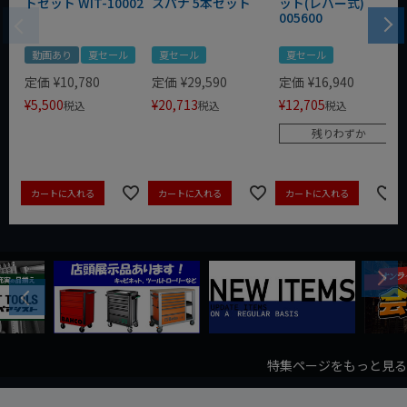
トセット WIT-10002
スパナ 5本セット
ット(レバー式)
005600
動画あり
夏セール
夏セール
夏セール
定価
¥
10,780
定価
¥
29,590
定価
¥
16,940
¥
5,500
¥
20,713
¥
12,705
税込
税込
税込
残りわずか
カートに入れる
カートに入れる
カートに入れる
Next
Previous
特集ページをもっと見る