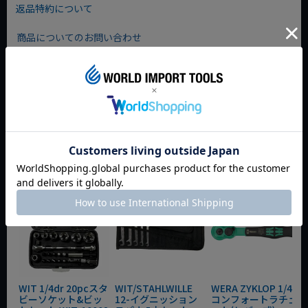
返品特約について
弊社の取り扱いである並行輸入品(Snap-on)につきましては、
永久保証等の保証は御座いません。予めご了承ください。
商品についてのお問い合わせ
（並行輸入の為、商品自体に細かな傷・汚れなどがついている
場合もございますが、当店が使用上問題がない場合は良品とし
て扱っております。
過度な美品をお求めの方は購入をご遠慮ください)
◇ブログをチェックする◇
今週のおすすめアイテム
[ラチェット]SNAP-ONの新作ラチェットが入荷!
WIT 1/4dr 20pcスタ
WIT/STAHLWILLE
WERA ZYKLOP 1/4"
ビーソケット&ビッ
12-イグニッション
コンフォートラチェ