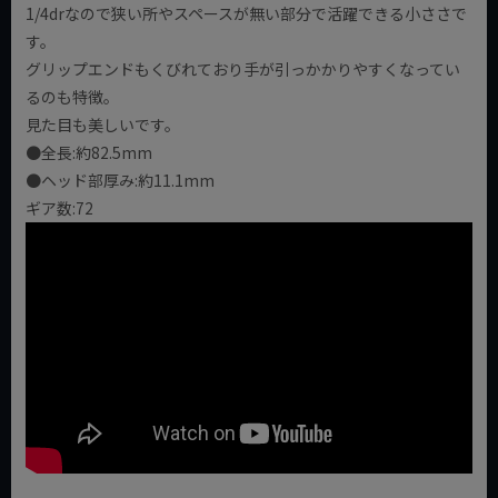
1/4drなので狭い所やスペースが無い部分で活躍できる小ささで
す。
グリップエンドもくびれており手が引っかかりやすくなってい
るのも特徴。
見た目も美しいです。
●全長:約82.5mm
●ヘッド部厚み:約11.1mm
ギア数:72