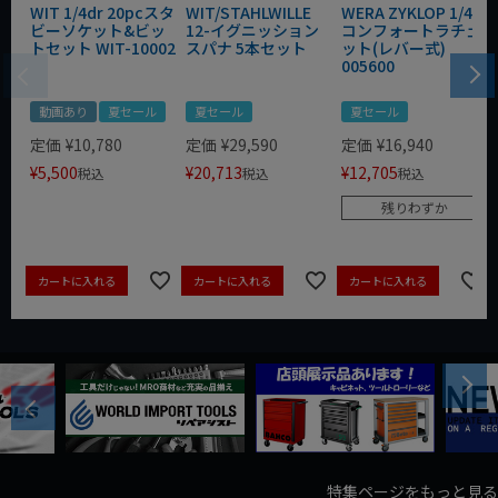
WIT 1/4dr 20pcスタ
WIT/STAHLWILLE
WERA ZYKLOP 1/4"
ビーソケット&ビッ
12-イグニッション
コンフォートラチェ
トセット WIT-10002
スパナ 5本セット
ット(レバー式)
005600
動画あり
夏セール
夏セール
夏セール
定価
¥
10,780
定価
¥
29,590
定価
¥
16,940
¥
5,500
¥
20,713
¥
12,705
税込
税込
税込
残りわずか
カートに入れる
カートに入れる
カートに入れる
Next
Previous
特集ページをもっと見る