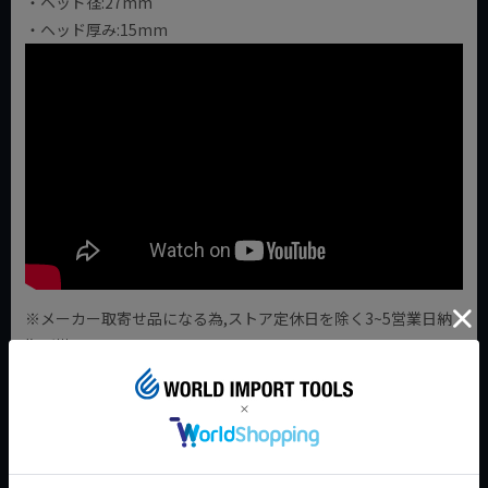
・ヘッド径:27mm
・ヘッド厚み:15mm
※メーカー取寄せ品になる為,ストア定休日を除く3~5営業日納
期が掛かります。
商品によっては1週間～10日掛かる場合もございます。
JAN:4712818937695
◇ブログをチェックする◇
狭い箇所にはこのビットツイスターセット!