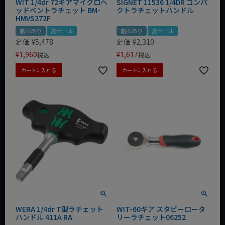
WIT 1/4dr 72ギアマイクロヘ
SIGNET 11536 1/4DR コンパ
ッドベントラチェット BM-
クトラチェットハンドル
HMVS272F
動画あり
夏セール
動画あり
夏セール
定価
¥
5,478
定価
¥
2,310
¥
1,960
¥
1,617
税込
税込
カートに入れる
カートに入れる
WERA 1/4dr T型ラチェット
WIT-60ギア スタビーロータ
ハンドル 411A RA
リーラチェット06252