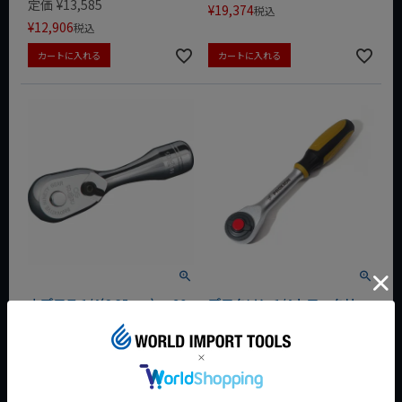
定価
¥
13,585
¥
19,374
税込
¥
12,906
税込
カートに入れる
カートに入れる
ネプロス 1/4(6.35mm)sq 90
プロクソン 1/4drロータリー
ギアショートラチェットハン
ラチェット 83082 PROXXON
ドル NBR290S NEPROS
定価
¥
10,659
定価
¥
9,020
¥
9,593
¥
7,216
税込
税込