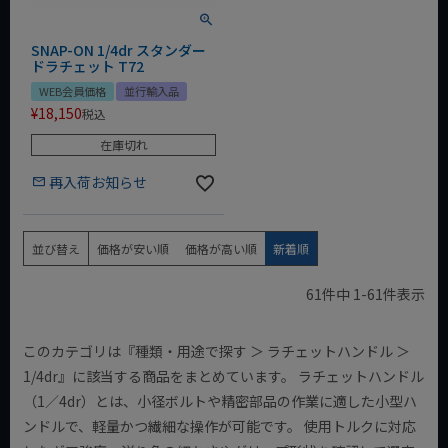
SNAP-ON 1/4dr スタンダー
ドラチェット T72
WEB会員価格
並行輸入品
¥
18,150
税込
在庫切れ
再入荷お知らせ
並び替え
価格が安い順
価格が高い順
新着順
61
件中
1
-
61
件表示
このカテゴリは『種類・用途で探す ＞ ラチェットハンドル ＞
1/4dr』に該当する商品をまとめています。 ラチェットハンドル
（1／4dr）とは、小径ボルトや精密部品の作業に適した小型ハ
ンドルで、軽量かつ繊細な操作が可能です。 使用トルクに対応