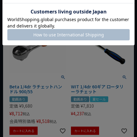
カートに入れる
カートに入れる
Beta 1/4dr ラチェットハン
WIT 1/4dr 60ギア ロータリ
ドル 900/55
ーラチェット
動画あり
動画あり
夏セール
定価
¥
9,680
定価
¥
7,810
¥
8,712
¥
4,237
税込
税込
会員特別価格
¥
8,518
税込
カートに入れる
カートに入れる