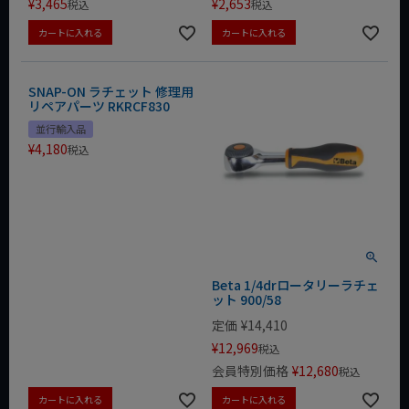
¥
3,465
¥
2,653
税込
税込
カートに入れる
カートに入れる
SNAP-ON ラチェット 修理用
リペアパーツ RKRCF830
並行輸入品
¥
4,180
税込
Beta 1/4drロータリーラチェ
ット 900/58
定価
¥
14,410
¥
12,969
税込
会員特別価格
¥
12,680
税込
カートに入れる
カートに入れる