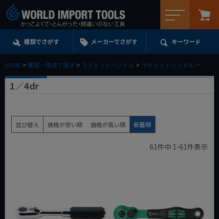
メニュー
種類でさがす
メーカーでさがす
キーワード
HOME
種類・用途で探す
ラチェットハンドル
ラチェットハンドル
1／4d
1／4dr
並び替え
価格が安い順
価格が高い順
新着順
61
件中
1
-
61
件表示