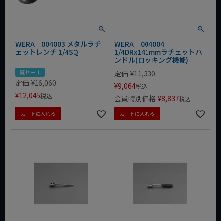
WERA 004003 メタルラチ
WERA 004004
ェットレンチ 1/4SQ
1/4DRx141mmラチェットハ
ンドル(ロッキング機能)
夏セール
定価
¥
11,330
定価
¥
16,060
¥
9,064
税込
¥
12,045
税込
会員特別価格
¥
8,837
税込
カートに入れる
カートに入れる