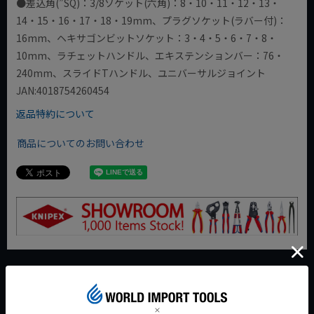
●差込角(”SQ)：3/8ソケット(六角)：8・10・11・12・13・
14・15・16・17・18・19mm、プラグソケット(ラバー付)：
16mm、ヘキサゴンビットソケット：3・4・5・6・7・8・
10mm、ラチェットハンドル、エキステンションバー：76・
240mm、スライドTハンドル、ユニバーサルジョイント
JAN:4018754260454
返品特約について
商品についてのお問い合わせ
今週のおすすめアイテム