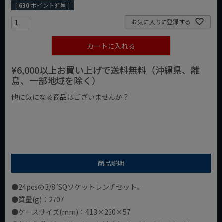
[
630
ポイント進呈 ]
お気に入りに登録する
カートに入れる
¥6,000以上お買い上げで送料無料（沖縄県、離
島、一部地域を除く）
他に気になる商品はございませんか？
¥1,000以下の商品
¥1,000台の商品
¥2,000台の商品
商品説明
●24pcsの3/8”SQソケットレンチセット。
●質量(g)：2707
●ケースサイズ(mm)：413×230×57