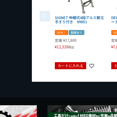
SIGNET 伸縮式4段アルミ脚立
DE
手すり付き 99851
ータ
NEW！
動画あり
N
定価
¥
17,600
定
¥
12,320
¥
7,
税込
カートに入れる