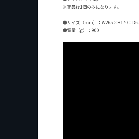
※商品は1個のみになります。
●サイズ（mm）：W265×H170×D6
●質量（g）：900