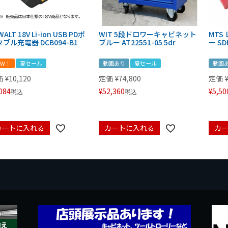
WALT 18V Li-ion USB PDポ
WIT 5段ドロワーキャビネット
MTS
ブル充電器 DCB094-B1
ブルー AT22551-05 5dr
ー S
EW！
夏セール
動画あり
夏セール
動画
価
¥
10,120
定価
¥
74,800
定価
084
¥
52,360
¥
5,50
税込
税込
カートに入れる
カートに入れる
カ