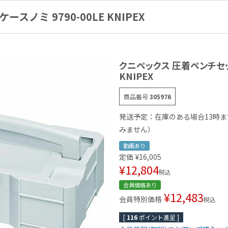
ノミ 9790-00LE KNIPEX
クニペックス 圧着ペンチセット
KNIPEX
商品番号
305976
発送予定：在庫のある場合13時
みません）
動画あり
定価
¥
16,005
¥
12,804
税込
会員価格あり
¥
12,483
会員特別価格
税込
[
116
ポイント進呈 ]