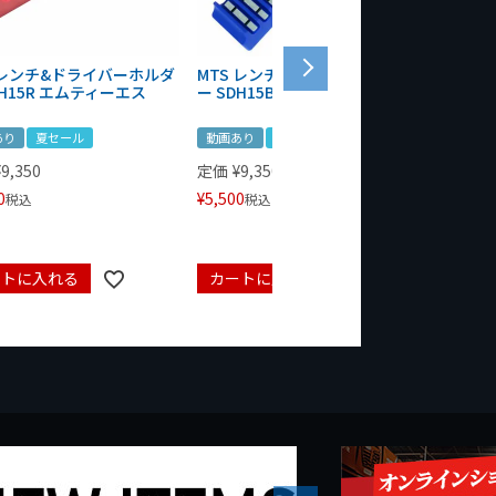
 レンチ&ドライバーホルダ
MTS レンチ&ドライバーホルダ
WIT 1
DH15R エムティーエス
ー SDH15B エムティーエス
ト&ビット
あり
夏セール
動画あり
夏セール
動画あり
¥
9,350
定価
¥
9,350
定価
¥
10
0
¥
5,500
¥
5,500
税込
税込
ートに入れる
カートに入れる
カート