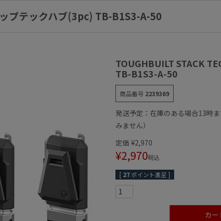
リップテックハブ(3pc) TB-B1S3-A-50
TOUGHBUILT STACK 
TB-B1S3-A-50
商品番号
2239369
発送予定：在庫のある場合13時
みません）
定価
¥
2,970
¥
2,970
税込
[
27
ポイント進呈 ]
カー