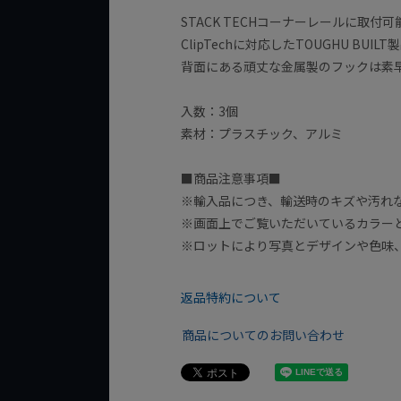
STACK TECHコーナーレールに取付
ClipTechに対応したTOUGHU BU
背面にある頑丈な金属製のフックは素
入数：3個
素材：プラスチック、アルミ
■商品注意事項■
※輸入品につき、輸送時のキズや汚れ
※画面上でご覧いただいているカラー
※ロットにより写真とデザインや色味
返品特約について
商品についてのお問い合わせ