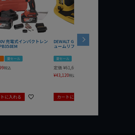
 20V 充電式インパクトレン
DEWALT GRABO 18V電動バキ
WIT/ST
PB358EM
ュームリフター DCE590N-XJ
ンチ 75
！
夏セール
夏セール
夏セール
99
定価
¥
61,600
定価
¥
24
税込
¥
43,120
¥
17,479
税込
ートに入れる
カートに入れる
カート