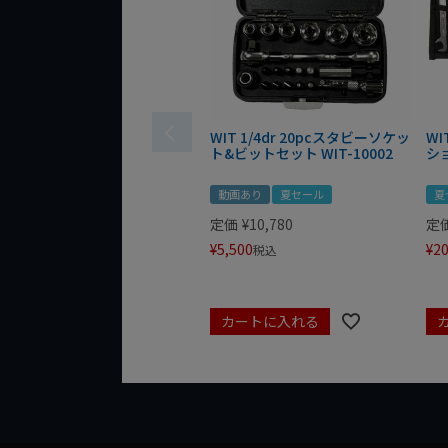
WIT 1/4dr 20pcスタビーソケッ
WI
ト&ビットセット WIT-10002
シ
動画あり
夏セール
夏
定価
¥
10,780
定
¥
5,500
¥
20
税込
カートに入れる