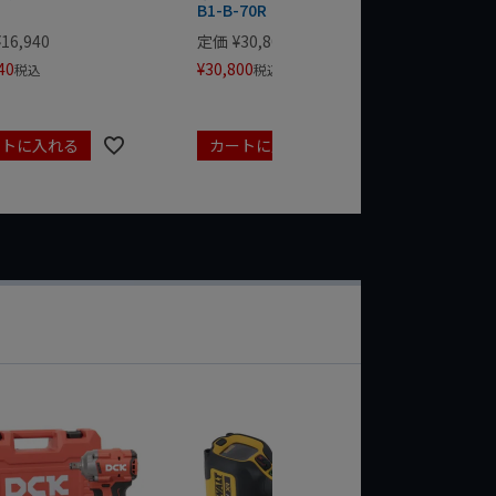
B1-B-70R
¥
16,940
定価
¥
30,800
定価
¥
42
40
¥
30,800
¥
42,350
税込
税込
ートに入れる
カートに入れる
カート