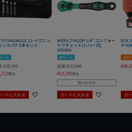
T/STAHLWILLE 12-イグニッ
WERA ZYKLOP 1/4" コンフォー
DCK
ョンスパナ 5本セット
トラチェット(レバー式)
チ KD
005600
セール
夏セール
NEW
価
¥
29,590
定価
¥
16,940
¥
28,1
,713
¥
12,705
税込
税込
残りわずか
カートに入れる
カートに入れる
カ