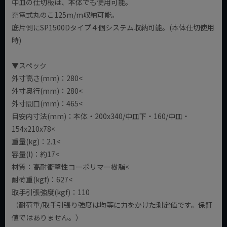
中皿の仕切板は、本体でも使用可能。
充電式丸のこ125m/m収納可能。
底片側にSP1500Dタイプ４個システム収納可能。(本体仕切使用
時)
▼スペック
外寸高さ(mm)：280<
外寸奥行(mm)：280<
外寸間口(mm)：465<
目安内寸法(mm)：本体・200x340/中皿下・160/中皿・
154x210x78<
重量(kg)：2.1<
容量(l)：約17<
材質：高耐衝撃性コーポリマー樹脂<
耐荷重(kgf)：627<
取手引張強度(kgf)：110
（耐荷重/取手引張り強度は均等に力をかけた測定値です。保証
値ではありません。）