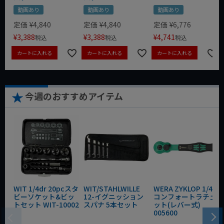
動画あり
動画あり
動画あり
定価
¥
4,840
定価
¥
4,840
定価
¥
6,776
¥
3,388
¥
3,388
¥
4,741
税込
税込
税込
カートに入れる
カートに入れる
カートに入れる
今週のおすすめアイテム
WIT 1/4dr 20pcスタ
WIT/STAHLWILLE
WERA ZYKLOP 1/4"
ビーソケット&ビッ
12-イグニッション
コンフォートラチェ
トセット WIT-10002
スパナ 5本セット
ット(レバー式)
005600