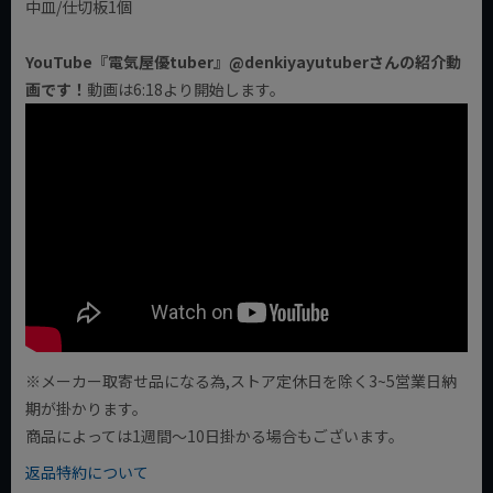
中皿/仕切板1個
YouTube『電気屋優tuber』@denkiyayutuberさんの紹介動
画です！
動画は6:18より開始します。
※メーカー取寄せ品になる為,ストア定休日を除く3~5営業日納
期が掛かります。
商品によっては1週間～10日掛かる場合もございます。
返品特約について