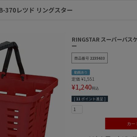
SB-370レツド リングスター
RINGSTAR スーパーバスケ
ー
商品番号
2235633
動画あり
定価
¥
1,551
¥
1,240
税込
[
11
ポイント進呈 ]
カー