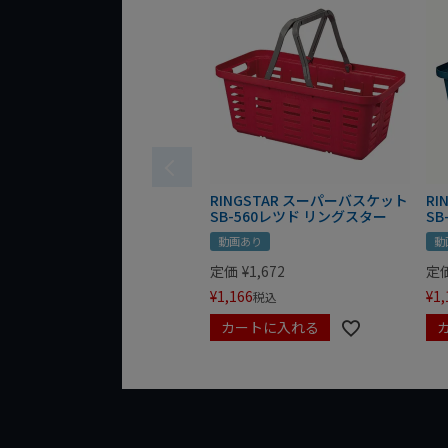
RINGSTAR スーパーバスケット
RI
SB-560レツド リングスター
S
動画あり
動
定価
¥
1,672
定
¥
1,166
¥
1,
税込
カートに入れる