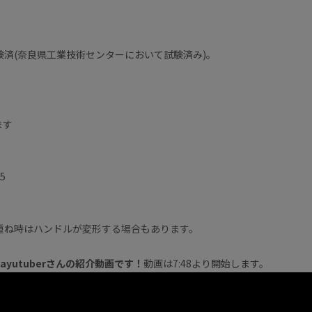
。
済(奈良県工業技術センターにおいて試験済み)。
ます
5
重ね時はハンドルが変形する場合もあります。
iyayutuberさんの紹介動画です！
動画は7:48より開始します。