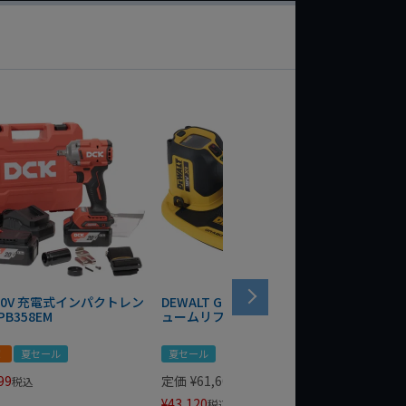
 20V 充電式インパクトレン
DEWALT GRABO 18V電動バキ
WIT/ST
PB358EM
ュームリフター DCE590N-XJ
ンチ 75
！
夏セール
夏セール
夏セール
99
定価
¥
61,600
定価
¥
24
税込
¥
43,120
¥
17,479
税込