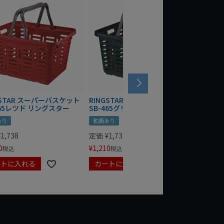
GSTAR スーパーバスケット
RINGSTAR スーパーバスケット
RING
465レツド リングスター
SB-465グリーン リングスター
SB-3
あり
動画あり
動画あり
¥
1,738
定価
¥
1,738
定価
¥
1,
0
¥
1,210
¥
1,240
税込
税込
ートに入れる
カートに入れる
カート