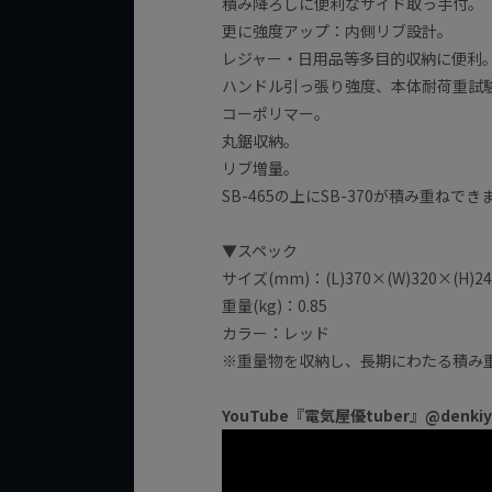
積み降ろしに便利なサイド取っ手付。
更に強度アップ：内側リブ設計。
レジャー・日用品等多目的収納に便利
ハンドル引っ張り強度、本体耐荷重試験
コーポリマー。
丸鋸収納。
リブ増量。
SB-465の上にSB-370が積み重ねでき
▼スペック
サイズ(mm)：(L)370×(W)320×(H)24
重量(kg)：0.85
カラー：レッド
※重量物を収納し、長期にわたる積み
YouTube『電気屋優tuber』@denk