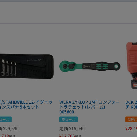
T/STAHLWILLE 12-イグニッ
WERA ZYKLOP 1/4" コンフォー
DCK
ョンスパナ 5本セット
トラチェット(レバー式)
チ KD
005600
セール
夏セール
NEW
価
¥
29,590
定価
¥
16,940
¥
28,1
,713
¥
12,705
税込
税込