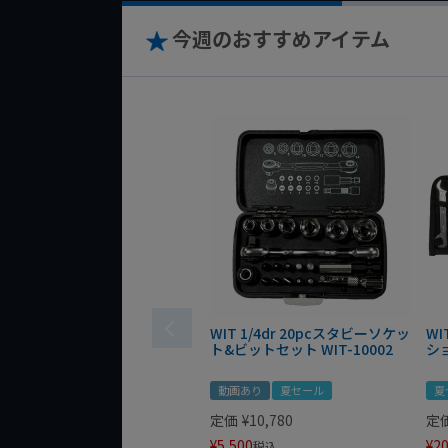
今週のおすすめアイテム
WIT 1/4dr 20pcスタビーソケッ
WI
ト&ビットセット WIT-10002
シ
動画あり
夏セール
夏
定価
¥
10,780
定
¥
5,500
¥
20
税込