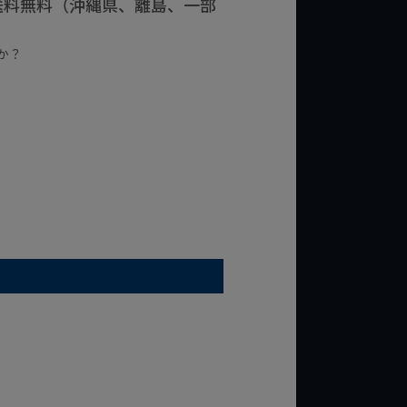
で送料無料（沖縄県、離島、一部
か？
台の商品
¥2,000台の商品