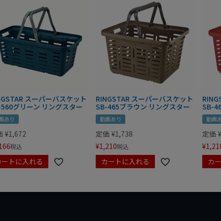
NGSTAR スーパーバスケット
RINGSTAR スーパーバスケット
RIN
B-560グリーン リングスター
SB-465ブラウン リングスター
SB-
画あり
動画あり
動画
価
¥
1,672
定価
¥
1,738
定価
166
¥
1,210
¥
1,21
税込
税込
カートに入れる
カートに入れる
カ