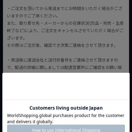
・ご注文を頂いてから発送までにお時間をいただく場合がござ
いますのでご了承ください。
また、取り寄せ先・メーカーからの在庫状況(欠品・完売・生産
終了など)により、ご注文をキャンセルさせていただく場合がご
ざいます。
その際はご注文後、確認でき次第ご連絡をさせて頂きます。
・発送後に運送会社と送付状番号をご連絡させて頂きますの
で、配送の詳細に関しましては配達営業所にご確認をお願い致
します。
・配送は原則として1階玄関前でのお渡しとさせていただきま
す。（注）
(注)大きな通りに面したご自宅の場合は、ご自宅の玄関前まで
(マンションの場合はトラックの出入が制限される場合もあり
ますので、詳細は運送会社に確認をお願い致します。)