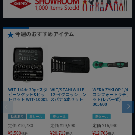
今週のおすすめアイテム
WIT 1/4dr 20pcスタ
WIT/STAHLWILLE
WERA ZYKLOP 1/4"
ビーソケット&ビッ
12-イグニッション
コンフォートラチェ
トセット WIT-10002
スパナ 5本セット
ット(レバー式)
005600
動画あり
夏セール
夏セール
夏セール
定価
¥
10,780
定価
¥
29,590
定価
¥
16,940
¥
5,500
¥
20,713
¥
12,705
税込
税込
税込