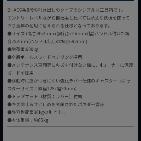
BHACO製8段の引き出しのタイプのシンプルな工具箱です。
エントリーレベルながら他社製と比べても頑丈な鉄板を使って
おり長年の耐用に耐えられる仕様となっております。
●サイズ:(高さ)952mmx(奥行)510mmx(幅)ハンドル付けた場
合782mm(ハンドル無しの場合692mm)
●耐荷重:600kg
●全段ボールスライドベアリング採用
●メンテナンス車両等にキズを付けない様に、4コーナーに保護
ガードを採用
●移動時に筋がつきにくい強化ラバー仕様のキャスター（キャ
スターサイズ：直径125x幅30mm）
●トップマット（材質：ラバー）付属
●キズ防止＆サビ止めを考慮されたパウダー塗装
●許容耐荷重30kgの引き出し
●本体重量：約65kg