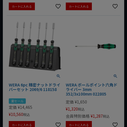
カートに入れる
カートに入れる
WERA 6pc 精密ナットドライ
WERA ボールポイント六角ド
バーセット 2069/6 118158
ライバー 3mm
352/3x100mm 022805
夏セール
定価
¥
1,650
定価
¥
14,465
¥
1,320
税込
¥
10,560
税込
会員特別価格
¥
1,287
税込
カートに入れる
カートに入れる