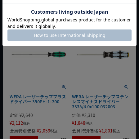
会員特別価格
¥
1,115
会員特別価格
¥
2,273
税込
税込
カートに入れる
カートに入れる
WERA レーザーチッププラス
WERA レーザーチップステン
ドライバー 350PH-1-200
レスマイナスドライバー
3335/4.0x100 032003
定価
¥
2,640
定価
¥
2,310
¥
2,112
¥
1,848
税込
税込
会員特別価格
¥
2,059
会員特別価格
¥
1,801
税込
税込