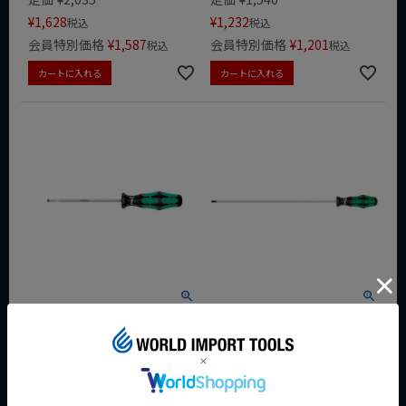
¥
1,628
¥
1,232
税込
税込
会員特別価格
¥
1,587
会員特別価格
¥
1,201
税込
税込
カートに入れる
カートに入れる
WERA マイナスドライバー
WERA プラスドライバー
335/0.6x3.5-100mm
350PH-1-300 008715
定価
¥
1,430
定価
¥
2,915
¥
1,144
¥
2,332
税込
税込