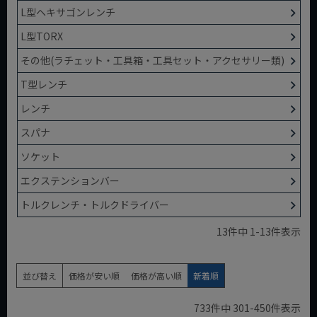
L型ヘキサゴンレンチ
L型TORX
その他(ラチェット・工具箱・工具セット・アクセサリー類)
T型レンチ
レンチ
スパナ
ソケット
エクステンションバー
トルクレンチ・トルクドライバー
13
件中
1
-
13
件表示
並び替え
価格が安い順
価格が高い順
新着順
733
件中
301
-
450
件表示