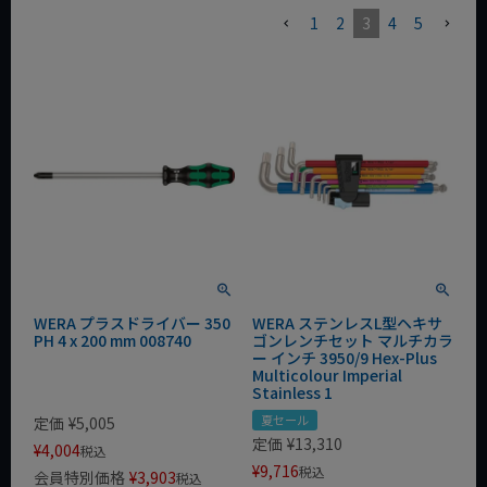
1
2
3
4
5
WERA プラスドライバー 350
WERA ステンレスL型ヘキサ
PH 4 x 200 mm 008740
ゴンレンチセット マルチカラ
ー インチ 3950/9 Hex-Plus
Multicolour Imperial
Stainless 1
夏セール
定価
¥
5,005
定価
¥
13,310
¥
4,004
税込
¥
9,716
税込
会員特別価格
¥
3,903
税込