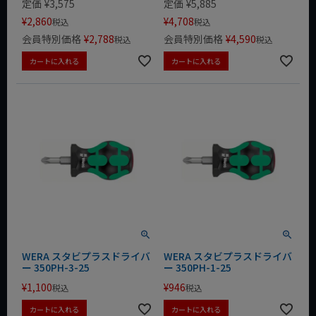
定価
¥
3,575
定価
¥
5,885
¥
2,860
¥
4,708
税込
税込
会員特別価格
¥
2,788
会員特別価格
¥
4,590
税込
税込
カートに入れる
カートに入れる
WERA スタビプラスドライバ
WERA スタビプラスドライバ
ー 350PH-3-25
ー 350PH-1-25
¥
1,100
¥
946
税込
税込
カートに入れる
カートに入れる