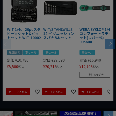
WIT 1/4dr 20pcスタ
WIT/STAHLWILLE
WERA ZYKLOP 1/4"
ビーソケット&ビッ
12-イグニッション
コンフォートラチェ
トセット WIT-10002
スパナ 5本セット
ット(レバー式)
005600
動画あり
夏セール
夏セール
夏セール
定価
¥
10,780
定価
¥
29,590
定価
¥
16,940
¥
5,500
¥
20,713
¥
12,705
税込
税込
税込
残りわずか
カートに入れる
カートに入れる
カートに入れる