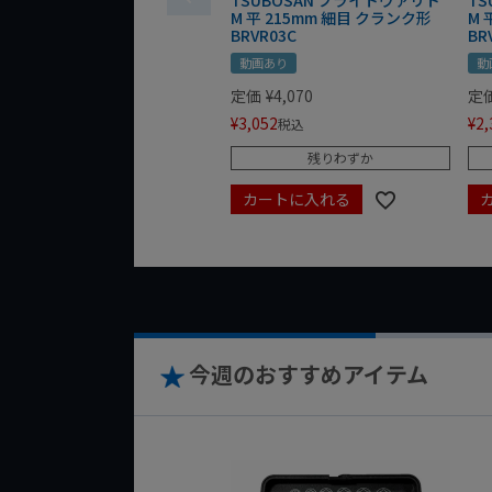
TSUBOSAN ブライトヴァリト
T
M 平 215mm 細目 クランク形
M 
BRVR03C
BR
動画あり
動
定価
¥
4,070
定
¥
3,052
¥
2,
税込
残りわずか
カートに入れる
今週のおすすめアイテム