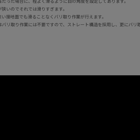
当たった場合に、程よく滑るように目の角度を設定してあります。
が狭いのでそれでは滑りすぎます。
、狭い接地面でも滑ることなくバリ取り作業が行えます。
はバリ取り作業には不要ですので、ストレート構造を採用し、更にバリ