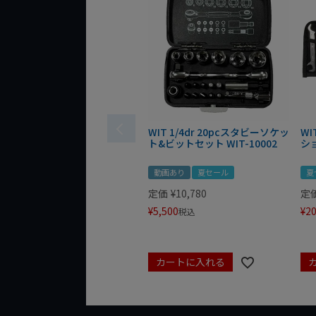
WIT 1/4dr 20pcスタビーソケッ
WI
ト&ビットセット WIT-10002
シ
動画あり
夏セール
夏
定価
¥
10,780
定
¥
5,500
¥
20
税込
カートに入れる