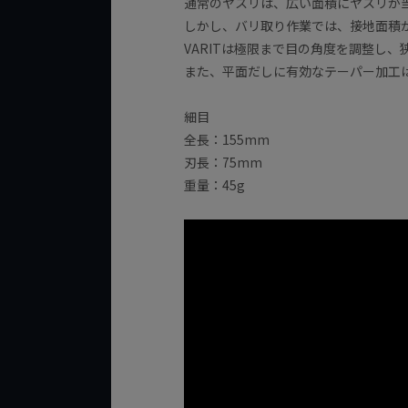
通常のヤスリは、広い面積にヤスリが
しかし、バリ取り作業では、接地面積
VARITは極限まで目の角度を調整し
また、平面だしに有効なテーパー加工
細目
全長：155mm
刃長：75mm
重量：45g