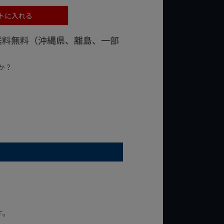
トに入れる
で送料無料（沖縄県、離島、一部
か？
台の商品
¥2,000台の商品
す。