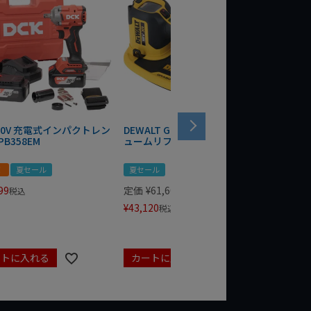
 20V 充電式インパクトレン
DEWALT GRABO 18V電動バキ
WIT/ST
PB358EM
ュームリフター DCE590N-XJ
ンチ 75
！
夏セール
夏セール
夏セール
99
定価
¥
61,600
定価
¥
24
税込
¥
43,120
¥
17,479
税込
ートに入れる
カートに入れる
カート