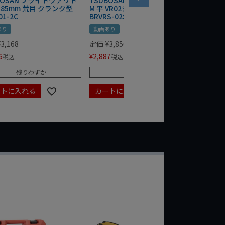
BOSAN ブライトヴァリト
TSUBOSAN ブライトヴァリト
TSUB
 185mm 荒目 クランク型
M 平 VR02ショート 中目 舟型
M 平 V
01-2C
BRVRS-02S
BRVRS-
あり
動画あり
動画あり
¥
3,168
定価
¥
3,850
定価
¥
4,
6
¥
2,887
¥
3,052
税込
税込
残りわずか
残りわずか
ートに入れる
カートに入れる
カート