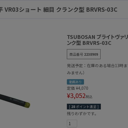
 VR03ショート 細目 クランク型 BRVRS-03C
TSUBOSAN ブライトヴァリ
ンク型 BRVRS-03C
商品番号
2238909
発送予定：在庫のある場合13時
みません）
動画あり
定価
¥
4,070
¥
3,052
税込
[
28
ポイント進呈 ]
残りわずかです。