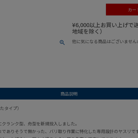
カー
¥6,000以上お買い上げ
地域を除く）
他に気になる商品はございません
¥1,000以下の商品
¥1,000
商品説明
したタイプ）
にクランク型、舟型を新規投入しました。
までありそうで無かった、バリ取り作業に特化した専用設計のヤスリで