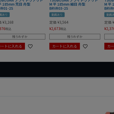
SUBOSAN ブライトヴァリト
TSUBOSAN ブライトヴァリト
TSU
平 185mm 荒目 舟型
M 平 185mm 細目 舟型
M 平
VR01-2S
BRVR03-2S
BRVR
画あり
動画あり
動画
価
¥
3,168
定価
¥
3,564
定価
376
¥
2,673
¥
2,37
税込
税込
残りわずか
残りわずか
カートに入れる
カートに入れる
カ