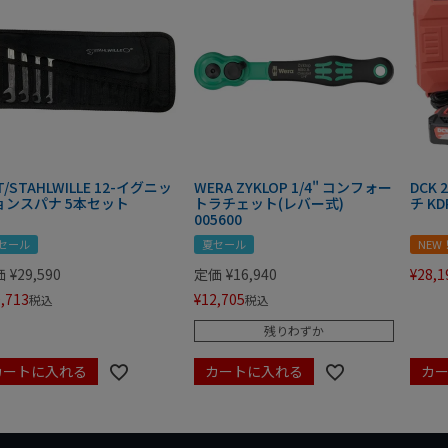
T/STAHLWILLE 12-イグニッ
WERA ZYKLOP 1/4" コンフォー
DCK
ョンスパナ 5本セット
トラチェット(レバー式)
チ KD
005600
セール
夏セール
NEW
価
¥
29,590
定価
¥
16,940
¥
28,1
,713
¥
12,705
税込
税込
残りわずか
カートに入れる
カートに入れる
カ