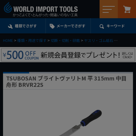
メニュー
種類でさがす
メーカーでさがす
キーワード
HOME
種類・用途で探す
切断・切削・研磨
ヤスリ・ゴム砥石
TSUBOSA
TSUBOSAN ブライトヴァリトM 平 315mm 中目
舟形 BRVR22S