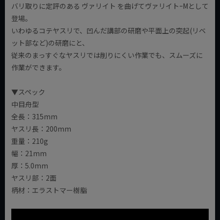
バリ取りに定評のある ヴァリイト を曲げてヴァリイトｰMとして
登場。
いわゆるコテヤスリで、凹んだ講部の研磨や平面上の突起(リベ
ット部など)の研磨にと、
従来のまっすぐなヤスリでは削りにくい作業でも、スムーズに
作業ができます。
▼スペック
中目舟型
全長：315mm
ヤスリ長：200mm
重量：210g
幅：21mm
厚：5.0mm
ヤスリ部：2面
柄材：エラストマー樹脂