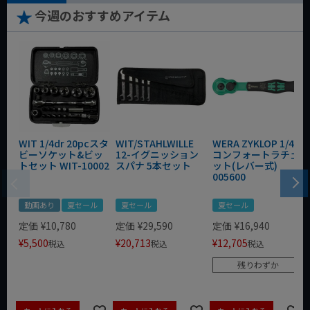
今週のおすすめアイテム
WIT 1/4dr 20pcスタ
WIT/STAHLWILLE
WERA ZYKLOP 1/4"
ビーソケット&ビッ
12-イグニッション
コンフォートラチェ
トセット WIT-10002
スパナ 5本セット
ット(レバー式)
005600
動画あり
夏セール
夏セール
夏セール
定価
¥
10,780
定価
¥
29,590
定価
¥
16,940
¥
5,500
¥
20,713
¥
12,705
税込
税込
税込
残りわずか