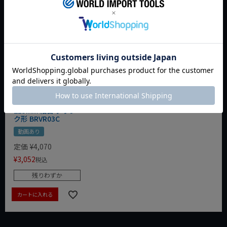
おすすめ商品
TSUBOSAN ブライ
トヴァリトM 平
215mm 細目 クラン
ク形 BRVR03C
動画あり
定価
¥
4,070
¥
3,052
税込
残りわずか
カートに入れる