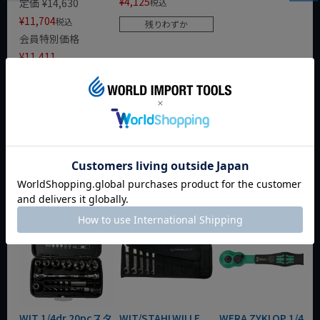
¥
4,125
定価
¥
14,630
税込
¥
11,704
税込
残りわずか
会員特別価格
¥
11,411
税込
残りわずか
カートに入れる
カートに入れる
今週のおすすめアイテム
WIT 1/4dr 20pcスタ
WIT/STAHLWILLE
WERA ZYKLOP 1/4"