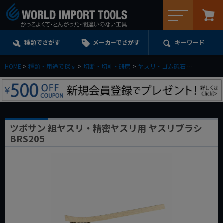
メニュー
種類でさがす
メーカーでさがす
キーワード
HOME
種類・用途で探す
切断・切削・研磨
ヤスリ・ゴム砥石
ツボサン 組
ツボサン 組ヤスリ・精密ヤスリ用 ヤスリブラシ
BRS205