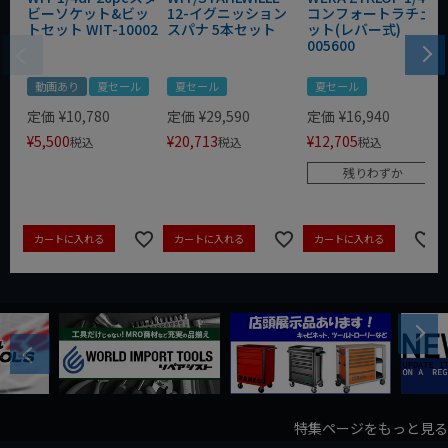
ビーソケット&ビッ
12-イグニッション
コンフォートラチェ
トセット WIT-10002
スパナ 5本セット
ット(レバー式)
005600
動画あり
夏セール
夏セール
夏セール
定価
¥
10,780
定価
¥
29,590
定価
¥
16,940
¥
5,500
¥
20,713
¥
12,705
税込
税込
税込
残りわずか
カートに入れる
カートに入れる
カートに入れる
Next
Previous
特集ページをもっと見る