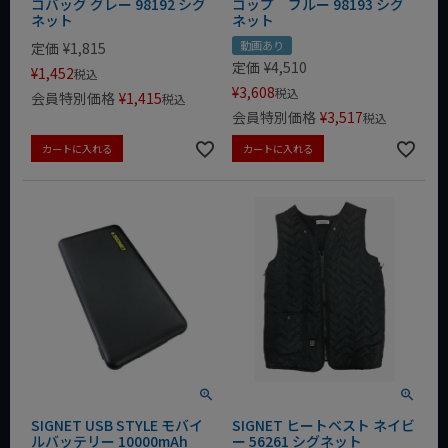
コバッグ グレー 98192 シグ
コップ ブルー 98193 シグ
ネット
ネット
動画あり
定価
¥
1,815
定価
¥
4,510
¥
1,452
税込
¥
3,608
税込
会員特別価格
¥
1,415
税込
会員特別価格
¥
3,517
税込
カートに入れる
カートに入れる
SIGNET USB STYLE モバイ
SIGNET ヒートベスト ネイビ
ルバッテリー 10000mAh
ー 56261 シグネット