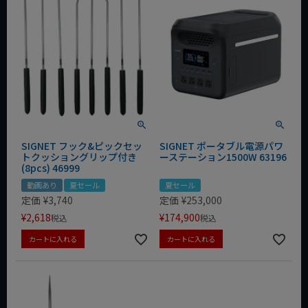
SIGNET フック&ピックセッ
SIGNET ポータブル電源パワ
トクッショングリップ付き
ーステーション1500W 63196
(8pcs) 46999
動画あり
夏セール
夏セール
定価
¥
3,740
定価
¥
253,000
¥
2,618
¥
174,900
税込
税込
カートに入れる
カートに入れる