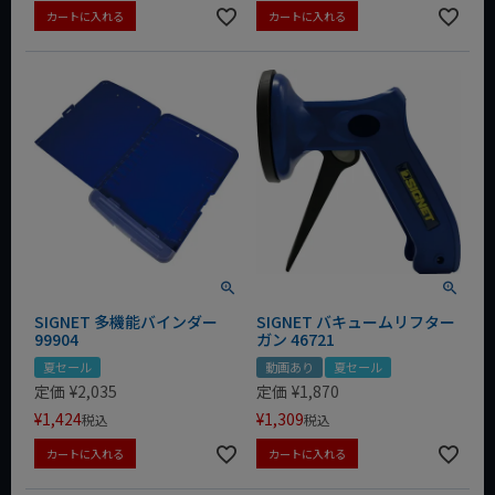
カートに入れる
カートに入れる
SIGNET 多機能バインダー
SIGNET バキュームリフター
99904
ガン 46721
夏セール
動画あり
夏セール
定価
¥
2,035
定価
¥
1,870
¥
1,424
¥
1,309
税込
税込
カートに入れる
カートに入れる