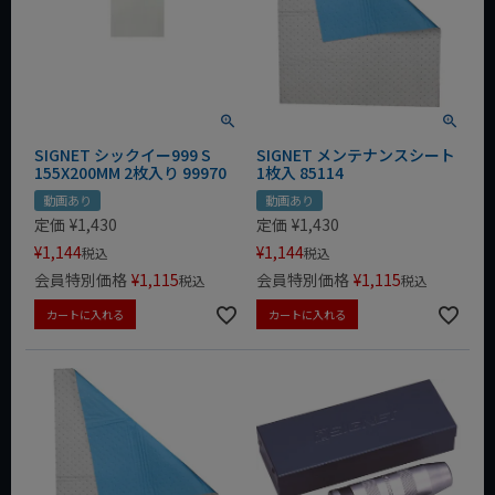
SIGNET シックイー999 S
SIGNET メンテナンスシート
155X200MM 2枚入り 99970
1枚入 85114
動画あり
動画あり
定価
¥
1,430
定価
¥
1,430
¥
1,144
¥
1,144
税込
税込
会員特別価格
¥
1,115
会員特別価格
¥
1,115
税込
税込
カートに入れる
カートに入れる