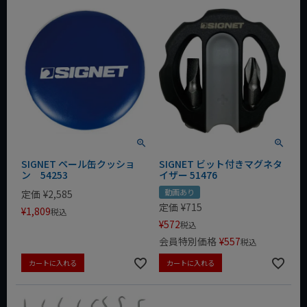
SIGNET ペール缶クッショ
SIGNET ビット付きマグネタ
ン 54253
イザー 51476
動画あり
定価
¥
2,585
定価
¥
715
¥
1,809
税込
¥
572
税込
会員特別価格
¥
557
税込
カートに入れる
カートに入れる