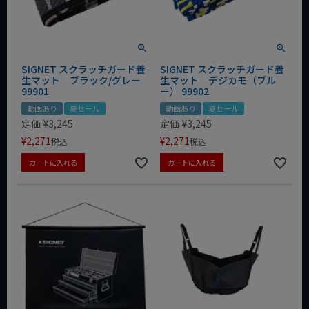
SIGNET スクラッチガード養
SIGNET スクラッチガード養
生マット ブラック/グレー
生マット デジカモ（ブル
99901
ー） 99902
動画あり
夏セール
動画あり
夏セール
定価
¥
3,245
定価
¥
3,245
¥
2,271
¥
2,271
税込
税込
カートに入れる
カートに入れる