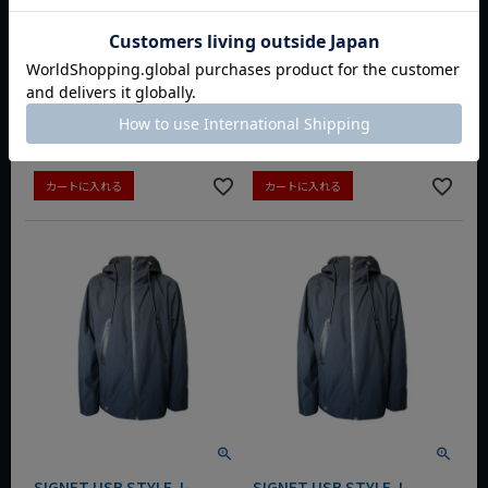
SIGNET オートマチックセン
SIGNET USB STYLE J-
ターポンチ 60584 シグネッ
WARMERウルトラヒートジャ
ト
ケット M 56281 シグネット
動画あり
動画あり
定価
¥
2,970
定価
¥
24,365
¥
2,376
¥
19,492
税込
税込
会員特別価格
¥
2,316
会員特別価格
¥
19,004
税込
税込
カートに入れる
カートに入れる
SIGNET USB STYLE J-
SIGNET USB STYLE J-