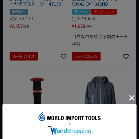
イヤデプスゲージ 47139
99941 EXF-312NB
動画あり
夏セール
アウトレット
定価
¥
3,410
定価
¥
1,650
¥
2,557
¥
1,078
税込
税込
自然な風を感じる間欠モード
搭載
カートに入れる
カートに入れる