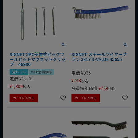
SIGNET 5PC差替式ピックツ
SIGNET スチールワイヤーブ
ールセットマグネットクリッ
ラシ 3x17 S-VALUE 45655
プ 46980
夏セール
WEB会員価格
定価
¥
935
定価
¥
1,870
¥
748
税込
¥
1,309
税込
会員特別価格
¥
729
税込
カートに入れる
カートに入れる