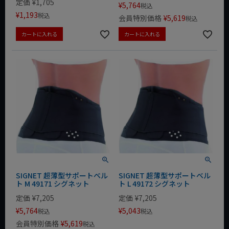
定価
¥
1,705
¥
5,764
税込
¥
1,193
税込
会員特別価格
¥
5,619
税込
カートに入れる
カートに入れる
SIGNET 超薄型サポートベル
SIGNET 超薄型サポートベル
ト M 49171 シグネット
ト L 49172 シグネット
定価
¥
7,205
定価
¥
7,205
¥
5,764
¥
5,043
税込
税込
会員特別価格
¥
5,619
税込