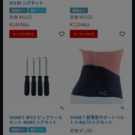
63185 シグネット
動画あり
夏セール
動画あり
定価
¥
4,015
定価
¥
9,020
¥
2,810
¥
7,216
税込
税込
カートに入れる
カートに入れる
SIGNET 4PCS ピックツール
SIGNET 超薄型サポートベル
セット 46992 シグネット
ト S 49170 シグネット
動画あり
夏セール
定価
¥
7,205