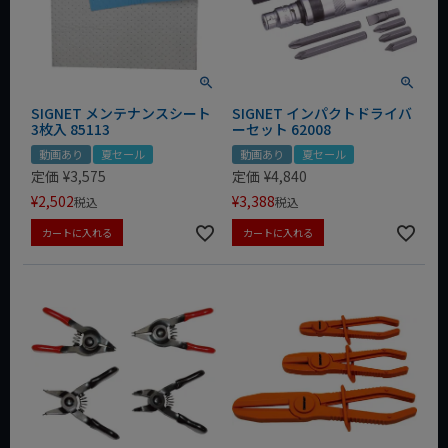
SIGNET メンテナンスシート
SIGNET インパクトドライバ
3枚入 85113
ーセット 62008
動画あり
夏セール
動画あり
夏セール
定価
¥
3,575
定価
¥
4,840
¥
2,502
¥
3,388
税込
税込
カートに入れる
カートに入れる