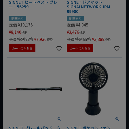
SIGNET ヒートベスト グレ
SIGNET ドアマット
ー 56259
SIGNALNETWORK JPM
99900
動画あり
動画あり
定価
¥
10,175
定価
¥
4,345
¥
8,140
¥
3,476
税込
税込
会員特別価格
¥
7,936
会員特別価格
¥
3,389
税込
税込
カートに入れる
カートに入れる
SIGNET ブレーキパッド タ
SIGNET ポケットファン