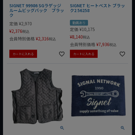
SIGNET 99986 SGラゲッジ
SIGNET ヒートベスト ブラッ
ルームビッグバック ブラッ
ク2 56258
ク
動画あり
定価
¥
2,970
定価
¥
10,175
¥
2,376
税込
¥
8,140
税込
会員特別価格
¥
2,316
税込
会員特別価格
¥
7,936
税込
カートに入れる
カートに入れる