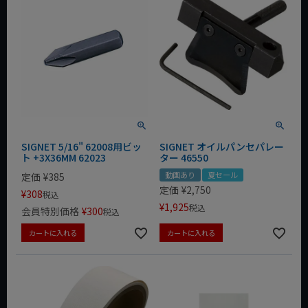
SIGNET 5/16" 62008用ビッ
SIGNET オイルパンセパレー
ト +3X36MM 62023
ター 46550
動画あり
夏セール
定価
¥
385
定価
¥
2,750
¥
308
税込
¥
1,925
税込
会員特別価格
¥
300
税込
カートに入れる
カートに入れる