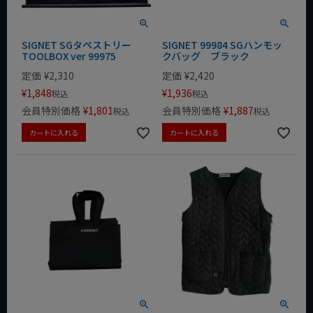
SIGNET SGタペストリー
SIGNET 99984 SGハンモッ
TOOLBOX ver 99975
クバッグ ブラック
定価
¥
2,310
定価
¥
2,420
¥
1,848
¥
1,936
税込
税込
会員特別価格
¥
1,801
会員特別価格
¥
1,887
税込
税込
カートに入れる
カートに入れる