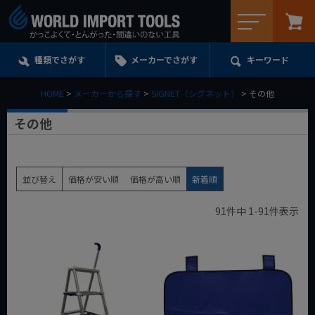
メニュー
種類でさがす
メーカーでさがす
キーワード
HOME
メーカーから探す
SIGNET（シグネット）
その他
その他
並び替え
価格が安い順
価格が高い順
新着順
91
件中
1
-
91
件表示