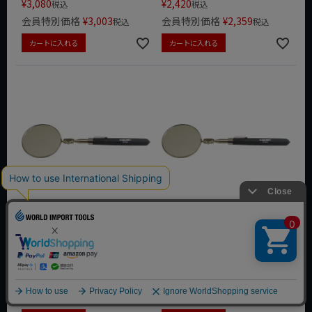
¥
3,080
¥
2,420
税込
税込
会員特別価格
¥
3,003
会員特別価格
¥
2,359
税込
税込
カートに入れる
カートに入れる
SIGNET インスペクションミ
SIGNET インスペクションミ
ラー 83mm 95043
ラー 57mm 95042
動画あり
夏セール
動画あり
夏セール
定価
¥
2,090
定価
¥
2,420
¥
1,463
¥
1,694
税込
税込