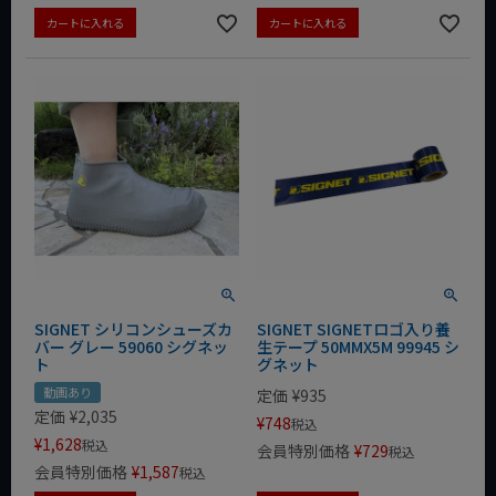
カートに入れる
カートに入れる
SIGNET シリコンシューズカ
SIGNET SIGNETロゴ入り養
バー グレー 59060 シグネッ
生テープ 50MMX5M 99945 シ
ト
グネット
動画あり
定価
¥
935
定価
¥
2,035
¥
748
税込
¥
1,628
税込
会員特別価格
¥
729
税込
会員特別価格
¥
1,587
税込