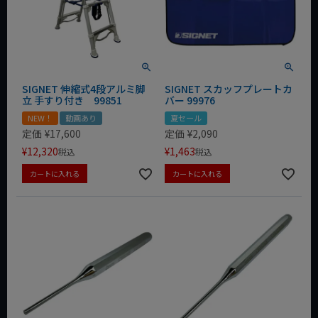
SIGNET 伸縮式4段アルミ脚
SIGNET スカッフプレートカ
立 手すり付き 99851
バー 99976
NEW！
動画あり
夏セール
定価
¥
17,600
定価
¥
2,090
¥
12,320
¥
1,463
税込
税込
カートに入れる
カートに入れる