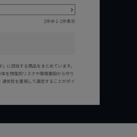
1
件中
1
-
1
件表示
・ツナギ』に該当する商品をまとめています。
身体を物理的リスクや環境要因から守り
・通気性を重視して選定することがポイ