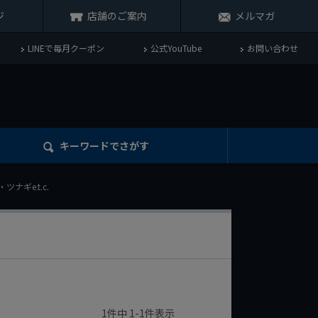
ジ
店舗のご案内
メルマガ
LINEで毎月クーポン
公式YouTube
お問い合わせ
キーワード
でさがす
ナギe.t.c.
1
件中
1
-
1
件表示