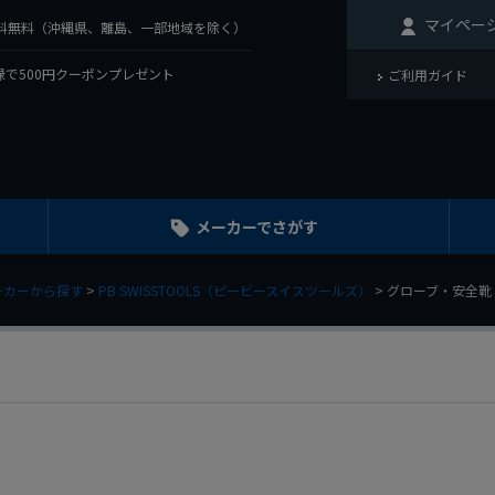
マイペー
で送料無料（沖縄県、離島、一部地域を除く）
で500円クーポンプレゼント
ご利用ガイド
メーカーでさがす
ーカーから探す
PB SWISSTOOLS（ピービースイスツールズ）
グローブ・安全靴・ツ