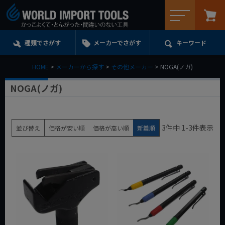
メニュー
種類でさがす
メーカーでさがす
キーワード
HOME
メーカーから探す
その他メーカー
NOGA(ノガ)
NOGA(ノガ)
3
件中
1
-
3
件表示
並び替え
価格が安い順
価格が高い順
新着順