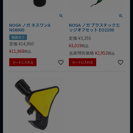
NOGA ノガ ネスワンA
NOGA ノガ プラスチックエ
NS6000
ッジオフセット EO2100
動画あり
定価
¥
3,355
定価
¥
14,960
¥
3,019
税込
¥
11,968
税込
会員特別価格
¥
2,952
税込
カートに入れる
カートに入れる