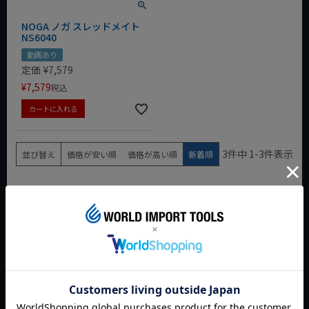
NOGA ノガ スレッドメイト
NS6040
動画あり
定価
¥
7,579
¥
7,579
税込
カートに入れる
3
件中
1
-
3
件表示
並び替え
価格が安い順
価格が高い順
新着順
**NOGA(ノガ)**とは、イスラエルのNoga社が展開する精密工
具ブランドで、面取り（バリ取り）工具や測定器具の分野で著
名です。手持ち式のバリ取りツールは交換可能なブレードで金
属から樹脂まで滑らかに面取りでき、機械加工後の仕上げ作業
に欠かせません。また、マグネット式のダイヤルゲージスタン
ドやクーラントホースなども高品質で、製造現場や整備工場で
幅広く使われています。