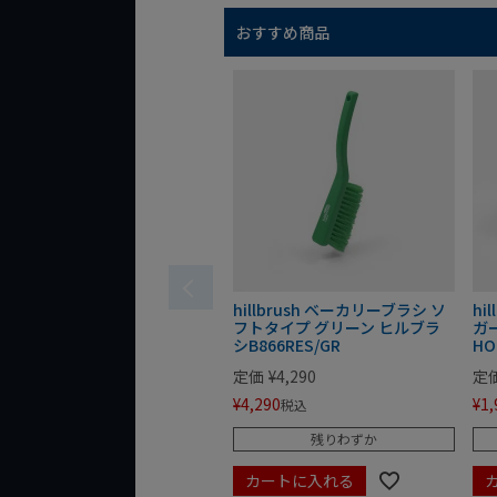
おすすめ商品
hillbrush ベーカリーブラシ ソ
hi
フトタイプ グリーン ヒルブラ
ガ
シB866RES/GR
HO
定価
¥
4,290
定
¥
4,290
¥
1,
税込
残りわずか
カートに入れる