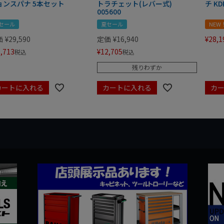
ョンスパナ 5本セット
トラチェット(レバー式)
チ KD
005600
セール
夏セール
NEW
価
¥
29,590
定価
¥
16,940
¥
28,1
,713
¥
12,705
税込
税込
残りわずか
カートに入れる
カートに入れる
カ