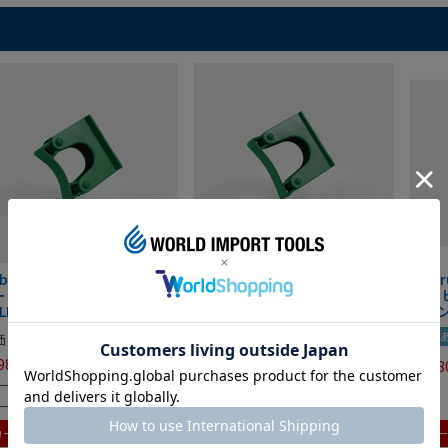
llbrush ユーティリティハン
hillbrush ユーティリティハン
hil
ー 小 グリーン ヒルブラシ
ガー 大 グリーン ヒルブラシ
ット 
LD1/GR
HOLD2/GR
リー
動画
価
¥
1,980
定価
¥
2,200
980
¥
2,200
税込
税込
¥
1,98
残りわずか
残りわずか
カートに入れる
カートに入れる
カ