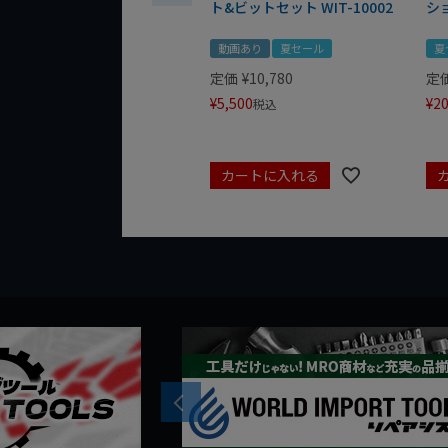
ト&ビットセット WIT-10002
シ
動画あり
夏セール
夏
定価
¥
10,780
定
¥
5,500
¥
20
税込
カートに入れる
Previous