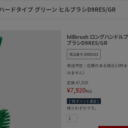
シ ハードタイプ グリーン ヒルブラシD9RES/GR
hillbrush ロングハンド
ブラシD9RES/GR
商品番号
3555132
発送予定：在庫のある場合13時
みません）
定価
¥
7,920
¥
7,920
税込
[
72
ポイント進呈 ]
残りわずかです。