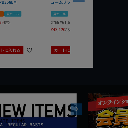
PB358EM
ュームリフター DCE590N-XJ
ンチ 75
！
夏セール
夏セール
夏セール
99
定価
¥
61,600
定価
¥
24
税込
¥
43,120
¥
17,479
税込
ートに入れる
カートに入れる
カート
Next