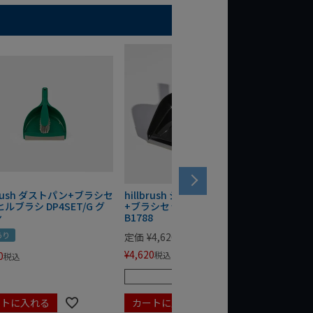
lbrush ダストパン+ブラシセ
hillbrush ジャンボダストパン
hillb
ヒルブラシ DP4SET/G グ
+ブラシセット ヒルブラシ
ジン仕様
ン
B1788
B1606
あり
動画あり
定価
¥
4,620
¥
4,620
0
税込
¥
2,530
税込
残りわずか
ートに入れる
カートに入れる
カート