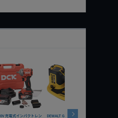
 20V 充電式インパクトレン
DEWALT GRABO 18V電動バキ
WIT/ST