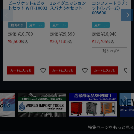
ビーソケット&ビッ
12-イグニッション
コンフォートラチェ
トセット WIT-10002
スパナ 5本セット
ット(レバー式)
005600
動画あり
夏セール
夏セール
夏セール
定価
¥
10,780
定価
¥
29,590
定価
¥
16,940
¥
5,500
¥
20,713
¥
12,705
税込
税込
税込
残りわずか
カートに入れる
カートに入れる
カートに入れる
Next
Previous
特集ページをもっと見る