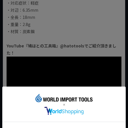
・対応症状：軽症
・対辺：6.35mm
・全長：18mm
・重量：2.8g
・材質：炭素鋼
YouTube『鳩はとの工具箱』@hatotoolsでご紹介頂きまし
た！