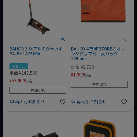
BAHCO 2.5tアルミジャッキ
BAHCO 4750FB7ORBG オレ
BA-BH1A2500A
ンジジップ式 大バッグ
145mm
夏セール
定価
¥
2,728
定価
¥
143,550
¥
1,909
税込
¥
53,900
税込
在庫切れ
在庫切れ
再入荷お知らせ
再入荷お知らせ