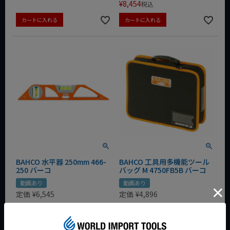
¥
8,454
税込
カートに入れる
カートに入れる
BAHCO 水平器 250mm 466-
BAHCO 工具用多機能ツール
250 バーコ
バッグ M 4750FB5B バーコ
動画あり
動画あり
定価
¥
6,545
定価
¥
4,896
¥
5,236
¥
3,426
税込
税込
カートに入れる
カートに入れる