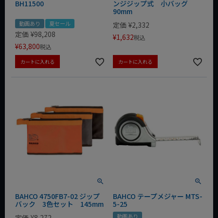
BH11500
ンジジップ式 小バッグ
90mm
動画あり
夏セール
定価
¥
2,332
定価
¥
98,208
¥
1,632
税込
¥
63,800
税込
カートに入れる
カートに入れる
BAHCO 4750FB7-02 ジップ
BAHCO テープメジャー MTS-
バック 3色セット 145mm
5-25
動画あり
定価
¥
8,272