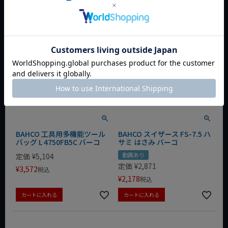
BAHCO 工具用多機能ツール
BAHCO スイザース FS-7.5 ハ
バッグ L 4750FB5C バーコ
サミ はさみ バーコ
動画あり
定価
¥
5,104
定価
¥
2,871
¥
3,572
税込
¥
2,178
税込
カートに入れる
カートに入れる