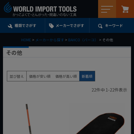
メニュー
種類でさがす
メーカーでさがす
キーワード
HOME
メーカーから探す
BAHCO（バーコ）
その他
その他
並び替え
価格が安い順
価格が高い順
新着順
22
件中
1
-
22
件表示