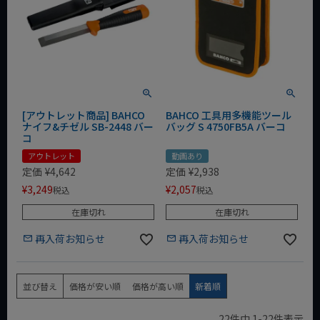
[アウトレット商品] BAHCO
BAHCO 工具用多機能ツール
ナイフ&チゼル SB-2448 バー
バッグ S 4750FB5A バーコ
コ
アウトレット
動画あり
定価
¥
4,642
定価
¥
2,938
¥
3,249
¥
2,057
税込
税込
在庫切れ
在庫切れ
再入荷お知らせ
再入荷お知らせ
並び替え
価格が安い順
価格が高い順
新着順
22
件中
1
-
22
件表示