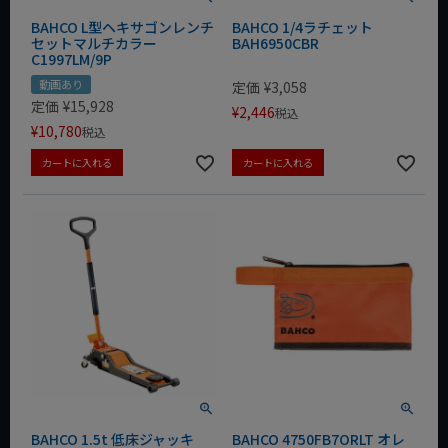
BAHCO L型ヘキサゴンレンチ
BAHCO 1/4ラチェット
セットマルチカラー
BAH6950CBR
C1997LM/9P
動画あり
定価
¥
3,058
定価
¥
15,928
¥
2,446
税込
¥
10,780
税込
カートに入れる
カートに入れる
BAHCO 1.5t 低床ジャッキ
BAHCO 4750FB7ORLT オレ