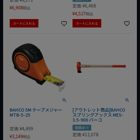
定価
¥
6,468
¥
6,908
税込
¥
4,527
税込
カートに入れる
カートに入れる
BAHCO 5M テープメジャー
[アウトレット商品]BAHCO
MTB-5-25
スプリングアックス MES-
3.5-900 バーコ
動画あり
定価
¥
4,499
定価
¥
12,078
¥
3,149
税込