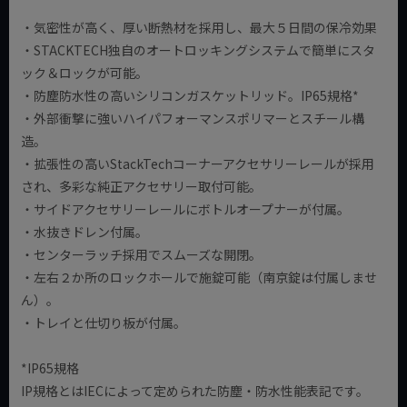
・気密性が高く、厚い断熱材を採用し、最大５日間の保冷効果
・STACKTECH独自のオートロッキングシステムで簡単にスタ
ック＆ロックが可能。
・防塵防水性の高いシリコンガスケットリッド。IP65規格*
・外部衝撃に強いハイパフォーマンスポリマーとスチール構
造。
・拡張性の高いStackTechコーナーアクセサリーレールが採用
され、多彩な純正アクセサリー取付可能。
・サイドアクセサリーレールにボトルオープナーが付属。
・水抜きドレン付属。
・センターラッチ採用でスムーズな開閉。
・左右２か所のロックホールで施錠可能（南京錠は付属しませ
ん）。
・トレイと仕切り板が付属。
*IP65規格
IP規格とはIECによって定められた防塵・防水性能表記です。