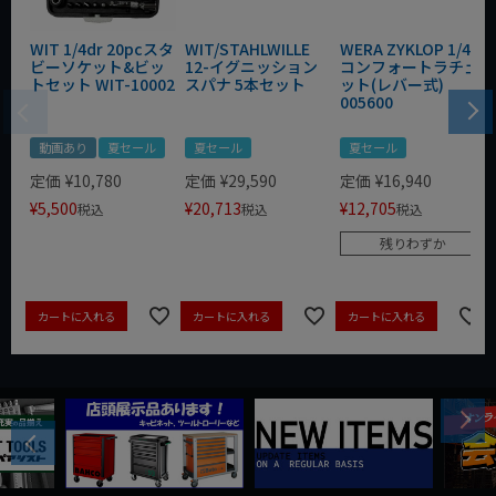
WIT 1/4dr 20pcスタ
WIT/STAHLWILLE
WERA ZYKLOP 1/4"
ビーソケット&ビッ
12-イグニッション
コンフォートラチェ
トセット WIT-10002
スパナ 5本セット
ット(レバー式)
005600
動画あり
夏セール
夏セール
夏セール
定価
¥
10,780
定価
¥
29,590
定価
¥
16,940
¥
5,500
¥
20,713
¥
12,705
税込
税込
税込
残りわずか
カートに入れる
カートに入れる
カートに入れる
Next
Previous