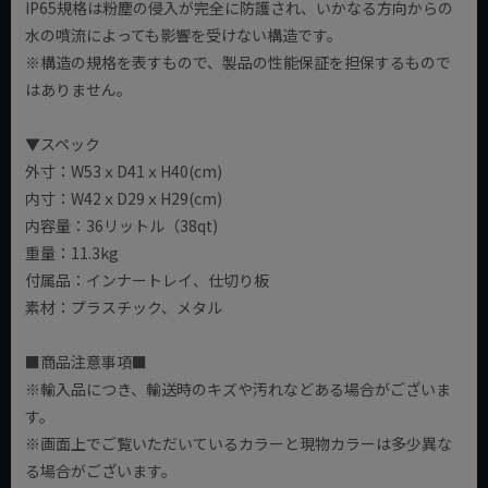
IP65規格は粉塵の侵入が完全に防護され、いかなる方向からの
水の噴流によっても影響を受けない構造です。
※構造の規格を表すもので、製品の性能保証を担保するもので
はありません。
▼スペック
外寸：W53ｘD41ｘH40(cm)
内寸：W42ｘD29ｘH29(cm)
内容量：36リットル（38qt)
重量：11.3kg
付属品：インナートレイ、仕切り板
素材：プラスチック、メタル
■商品注意事項■
※輸入品につき、輸送時のキズや汚れなどある場合がございま
す。
※画面上でご覧いただいているカラーと現物カラーは多少異な
る場合がございます。