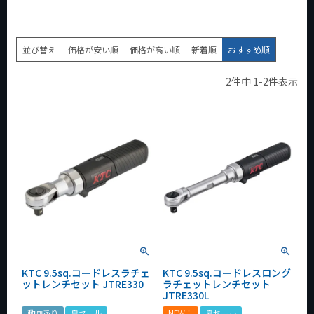
並び替え
価格が安い順
価格が高い順
新着順
おすすめ順
2
件中
1
-
2
件表示
KTC 9.5sq.コードレスラチェ
KTC 9.5sq.コードレスロング
ットレンチセット JTRE330
ラチェットレンチセット
JTRE330L
動画あり
夏セール
NEW！
夏セール