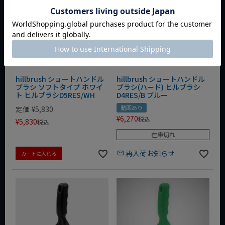
hillbrush ショートハンドル
hillbrush ショートハンドル
ブラシ ソフトタイプ ホワイ
ブラシ(ハード) ヒルブラシ
ト ヒルブラシD5RES/WH
D4RES/B ブルー
動画あり
定価
¥
5,830
¥
6,270
税込
¥
5,830
税込
在庫切れ
再入荷お知らせ
カートに入れる