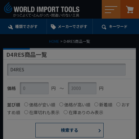
メニュー
種類でさがす
メーカーでさがす
キーワード
HOME
D4RES商品一覧
D4RES商品一覧
価格
円
〜
円
並び順
価格が安い順
価格が高い順
新着順
おす
すめ順
在庫切れも表示
在庫ありのみ表示
検索する