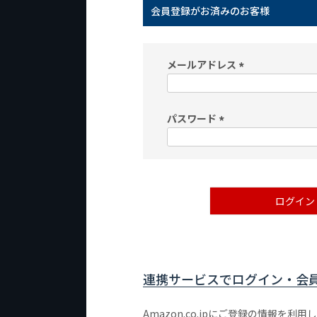
会員登録がお済みのお客様
メールアドレス
(
必
パスワード
須
)
(
必
須
)
ログイン
連携サービスでログイン・会
Amazon.co.jpにご登録の情報を