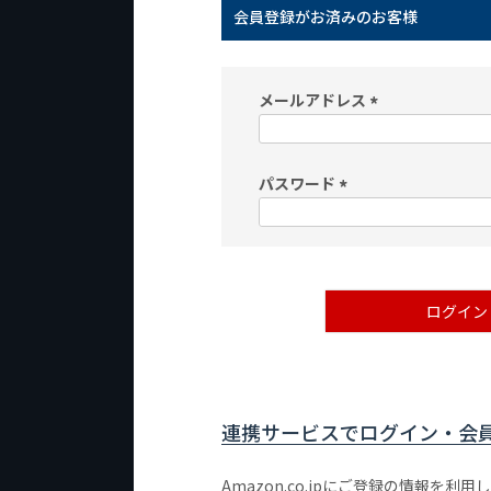
会員登録がお済みのお客様
メールアドレス
(
必
パスワード
須
)
(
必
須
)
ログイン
連携サービスでログイン・会
Amazon.co.jpにご登録の情報を