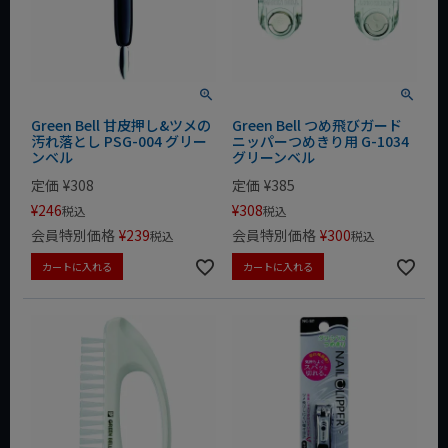
Green Bell 甘皮押し&ツメの
Green Bell つめ飛びガード
汚れ落とし PSG-004 グリー
ニッパーつめきり用 G-1034
ンベル
グリーンベル
定価
¥
308
定価
¥
385
¥
246
¥
308
税込
税込
会員特別価格
¥
239
会員特別価格
¥
300
税込
税込
カートに入れる
カートに入れる