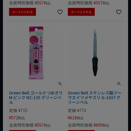
会員特別価格
¥
557
会員特別価格
¥
557
税込
税込
カートに入れる
カートに入れる
Green Bell ゴールドつめきり
Green Bell ステンレス製ツー
M ピンク NC-135 グリーンベ
ウエイツメヤスリ G-1037 グ
ル
リーンベル
定価
¥
715
定価
¥
770
¥
572
¥
616
税込
税込
会員特別価格
¥
557
会員特別価格
¥
600
税込
税込