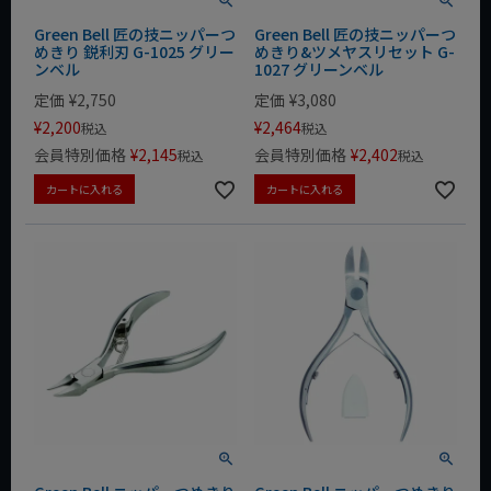
Green Bell 匠の技ニッパーつ
Green Bell 匠の技ニッパーつ
めきり 鋭利刃 G-1025 グリー
めきり&ツメヤスリセット G-
ンベル
1027 グリーンベル
定価
¥
2,750
定価
¥
3,080
¥
2,200
¥
2,464
税込
税込
会員特別価格
¥
2,145
会員特別価格
¥
2,402
税込
税込
カートに入れる
カートに入れる