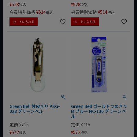
¥
528
¥
528
税込
税込
会員特別価格
¥
514
会員特別価格
¥
514
税込
税込
カートに入れる
カートに入れる
Green Bell 甘皮切り PSG-
Green Bell ゴールドつめきり
028 グリーンベル
M ブルー NC-136 グリーンベ
ル
定価
¥
715
定価
¥
715
¥
572
¥
572
税込
税込