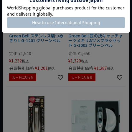
Green Bell ステンレス製つめ
Green Bell 匠の技キャッチャ
きり L G-1201 グリーンベル
ーツメキリ&ツメブラシセッ
ト G-1003 グリーンベル
定価
¥
1,540
定価
¥
1,650
¥
1,232
¥
1,320
税込
税込
会員特別価格
¥
1,201
会員特別価格
¥
1,287
税込
税込
カートに入れる
カートに入れる