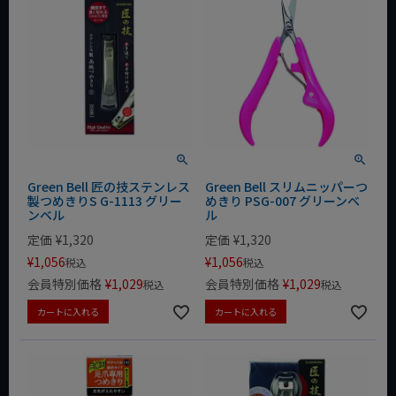
Green Bell 匠の技ステンレス
Green Bell スリムニッパーつ
製つめきりS G-1113 グリー
めきり PSG-007 グリーンベ
ンベル
ル
定価
¥
1,320
定価
¥
1,320
¥
1,056
¥
1,056
税込
税込
会員特別価格
¥
1,029
会員特別価格
¥
1,029
税込
税込
カートに入れる
カートに入れる