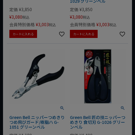
1029 グリーンベル
定価
¥
3,850
定価
¥
3,850
¥
3,080
¥
3,080
税込
税込
会員特別価格
¥
3,003
会員特別価格
¥
3,003
税込
税込
カートに入れる
カートに入れる
Green Bell ニッパーつめきり
Green Bell 匠の技ニッパーつ
つめ飛びガード/樹脂ハ G-
めきり 食切刃 G-1026 グリー
1051 グリーンベル
ンベル