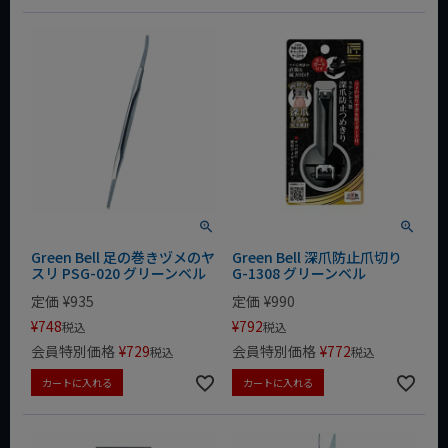
Green Bell 足の巻きヅメのヤ
Green Bell 深爪防止爪切り
スリ PSG-020 グリーンベル
G-1308 グリーンベル
定価
¥
935
定価
¥
990
¥
748
¥
792
税込
税込
会員特別価格
¥
729
会員特別価格
¥
772
税込
税込
カートに入れる
カートに入れる