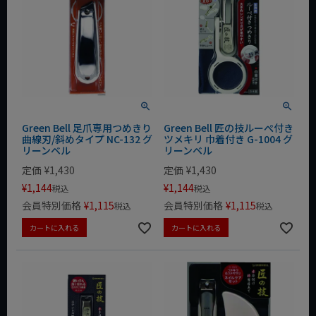
Green Bell 足爪専用つめきり
Green Bell 匠の技ルーぺ付き
曲線刃/斜めタイプ NC-132 グ
ツメキリ 巾着付き G-1004 グ
リーンベル
リーンベル
定価
¥
1,430
定価
¥
1,430
¥
1,144
¥
1,144
税込
税込
会員特別価格
¥
1,115
会員特別価格
¥
1,115
税込
税込
カートに入れる
カートに入れる