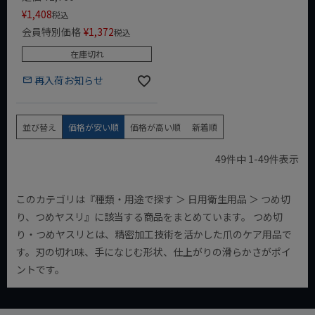
¥
1,408
税込
会員特別価格
¥
1,372
税込
在庫切れ
再入荷お知らせ
並び替え
価格が安い順
価格が高い順
新着順
49
件中
1
-
49
件表示
このカテゴリは『種類・用途で探す ＞ 日用衛生用品 ＞ つめ切
り、つめヤスリ』に該当する商品をまとめています。 つめ切
り・つめヤスリとは、精密加工技術を活かした爪のケア用品で
す。刃の切れ味、手になじむ形状、仕上がりの滑らかさがポイ
ントです。