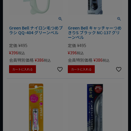
Green Bell ナイロン毛つめブ
Green Bell キャッチャーつめ
ラシ QQ-404 グリーンベル
きりS ブラック NC-137 グリ
ーンベル
定価
¥
495
定価
¥
495
¥
396
¥
396
税込
税込
会員特別価格
¥
386
会員特別価格
¥
386
税込
税込
カートに入れる
カートに入れる