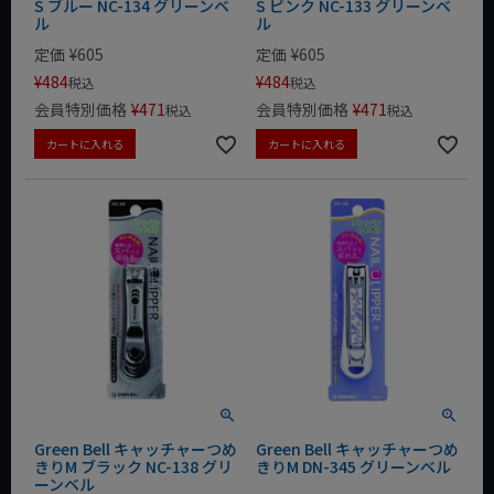
S ブルー NC-134 グリーンベ
S ピンク NC-133 グリーンベ
ル
ル
定価
¥
605
定価
¥
605
¥
484
¥
484
税込
税込
会員特別価格
¥
471
会員特別価格
¥
471
税込
税込
カートに入れる
カートに入れる
Green Bell キャッチャーつめ
Green Bell キャッチャーつめ
きりM ブラック NC-138 グリ
きりM DN-345 グリーンベル
ーンベル