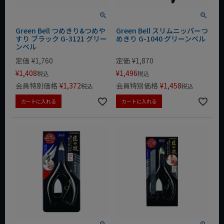
Green Bell つめきり&つめや
Green Bell スリムニッパーつ
すり ブラック G-3121 グリー
めきり G-1040 グリーンベル
ンベル
定価
¥
1,760
定価
¥
1,870
¥
1,408
¥
1,496
税込
税込
会員特別価格
¥
1,372
会員特別価格
¥
1,458
税込
税込
カートに入れる
カートに入れる