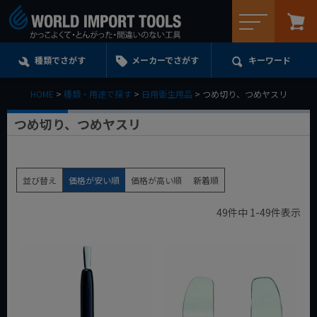
メニュー
種類でさがす
メーカーでさがす
キーワード
HOME
種類・用途で探す
日用衛生用品
つめ切り、つめヤスリ
つめ切り、つめヤスリ
並び替え
価格が安い順
価格が高い順
新着順
49
件中
1
-
49
件表示