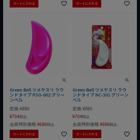
カートに入れる
カートに入れる
Green Bell ツメヤスリ ラウ
Green Bell ツメヤスリ ラウ
ンドタイプ PSG-002 グリー
ンドタイプ NC-301 グリーン
ンベル
ベル
定価
¥
880
定価
¥
880
¥
704
¥
704
税込
税込
会員特別価格
¥
686
会員特別価格
¥
686
税込
税込
カートに入れる
カートに入れる