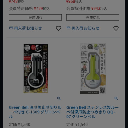
¥
748
¥
968
税込
税込
会員特別価格
¥
729
会員特別価格
¥
943
税込
税込
在庫切れ
在庫切れ
再入荷お知らせ
再入荷お知らせ
Green Bell 深爪防止爪切りル
Green Bell ステンレス製ルー
ーペ付き G-1309 グリーンベ
ペ付深爪防止つめきり QQ-
ル
07 グリーンベル
定価
¥
1,540
定価
¥
1,540