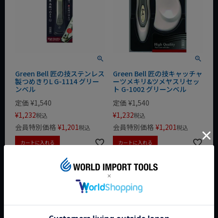
Green Bell 匠の技ステンレス
Green Bell 匠の技キャッチャ
製つめきりL G-1114 グリー
ーツメキリ&ツメヤスリセッ
ンベル
ト G-1002 グリーンベル
定価
¥
1,540
定価
¥
1,540
¥
1,232
¥
1,232
税込
税込
会員特別価格
¥
1,201
会員特別価格
¥
1,201
税込
税込
カートに入れる
カートに入れる