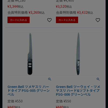
定価
¥
4,180
定価
¥
4,400
¥
3,344
¥
3,520
税込
税込
会員特別価格
¥
3,260
会員特別価格
¥
3,432
税込
税込
カートに入れる
カートに入れる
Green Bell ツメヤスリ ハー
Green Bell ツーウェイ・ツメ
ドタイプ PSG-005 グリーン
ヤスリ ハード&ソフトタイプ
ベル
PSG-006 グリーンベル
定価
¥
550
定価
¥
550
¥
440
¥
440
税込
税込