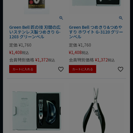
Green Bell 匠の技 刃間の広
Green Bell つめきり&つめや
いステンレス製つめきり G-
すり ホワイト G-3120 グリー
1203 グリーンベル
ンベル
定価
¥
1,760
定価
¥
1,760
¥
1,408
¥
1,408
税込
税込
会員特別価格
¥
1,372
会員特別価格
¥
1,372
税込
税込
カートに入れる
カートに入れる