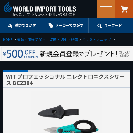
メニュー
種類でさがす
メーカーでさがす
キーワード
HOME
種類・用途で探す
切断・切削・研磨
ハサミ・スニップ
WIT プロ
WIT プロフェッショナル エレクトロニクスシザー
ス BC2304