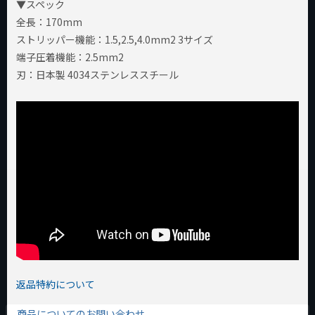
▼スペック
全長：170mm
ストリッパー機能：1.5,2.5,4.0mm2 3サイズ
端子圧着機能：2.5mm2
刃：日本製 4034ステンレススチール
WITは、当店ワールドインポートツールズが立ち上げた日本発
返品特約について
の製品ブランドです。
商品についてのお問い合わせ
プロメカニックの現場の声をもとに企画され、高品質・手頃な