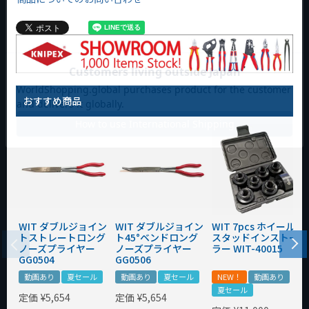
価格・かゆい所に手が届くユニークさを兼ね備えた工具を展開
しています。
～ブランドメッセージ～
その手が新しい価値を産む瞬間を見たい。
おすすめ商品
「プロ性能」「デザイン」「便利」をひとつに。
『Change the Work WIT』三位一体で紡ぐワークスタイル。
WIT ダブルジョイン
WIT ダブルジョイン
WIT 7pcs ホイール
トストレートロング
ト45°ベンドロング
スタッドインストー
ノーズプライヤー
ノーズプライヤー
ラー WIT-40015
GG0504
GG0506
動画あり
夏セール
動画あり
夏セール
NEW！
動画あり
夏セール
定価
¥
5,654
定価
¥
5,654