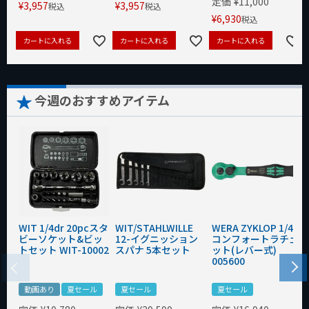
定価
¥
11,000
¥
3,957
¥
3,957
税込
税込
¥
6,930
税込
カートに入れる
カートに入れる
カートに入れる
今週のおすすめアイテム
WIT 1/4dr 20pcスタ
WIT/STAHLWILLE
WERA ZYKLOP 1/4"
ビーソケット&ビッ
12-イグニッション
コンフォートラチェ
トセット WIT-10002
スパナ 5本セット
ット(レバー式)
005600
動画あり
夏セール
夏セール
夏セール