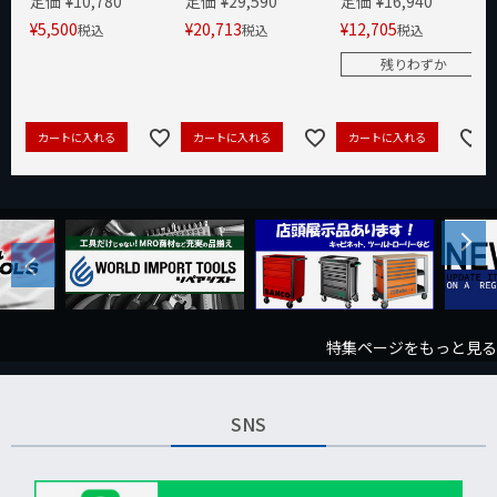
定価
¥
10,780
定価
¥
29,590
定価
¥
16,940
¥
5,500
¥
20,713
¥
12,705
税込
税込
税込
残りわずか
カートに入れる
カートに入れる
カートに入れる
Next
Previous
特集ページをもっと見る
SNS