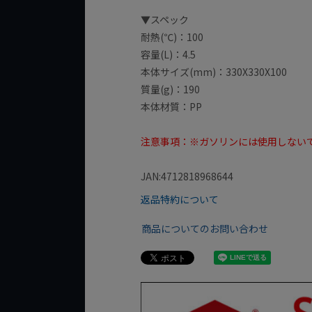
▼スペック
耐熱(℃)：100
容量(L)：4.5
本体サイズ(mm)：330X330X100
質量(g)：190
本体材質：PP
注意事項：※ガソリンには使用しない
JAN:4712818968644
返品特約について
商品についてのお問い合わせ