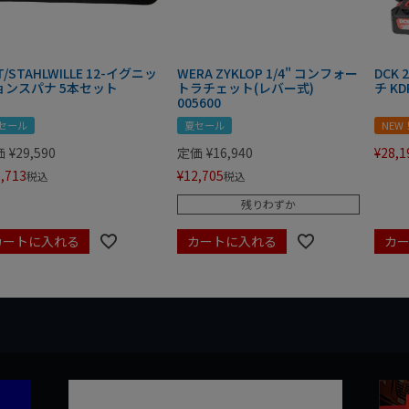
T/STAHLWILLE 12-イグニッ
WERA ZYKLOP 1/4" コンフォー
DCK
ョンスパナ 5本セット
トラチェット(レバー式)
チ KD
005600
セール
夏セール
NEW
価
¥
29,590
定価
¥
16,940
¥
28,1
,713
¥
12,705
税込
税込
残りわずか
カートに入れる
カートに入れる
カ