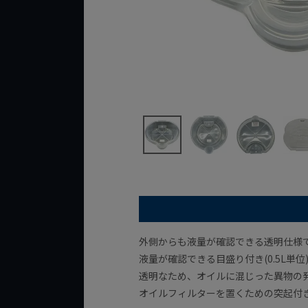
外側からも液量が確認できる透明仕様
液量が確認できる目盛り付き(0.5L単位
透明なため、オイルに混じった異物の
オイルフィルターを置くための突起付