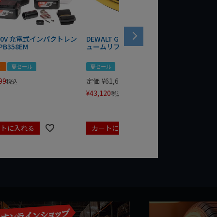
 20V 充電式インパクトレン
DEWALT GRABO 18V電動バキ
WIT/ST
PB358EM
ュームリフター DCE590N-XJ
ンチ 75
！
夏セール
夏セール
夏セール
99
定価
¥
61,600
定価
¥
24
税込
¥
43,120
¥
17,479
税込
ートに入れる
カートに入れる
カート