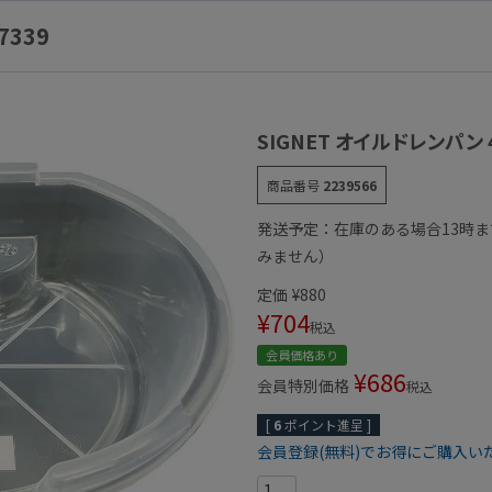
7339
SIGNET オイルドレンパン 4.
商品番号
2239566
発送予定：在庫のある場合13時
みません）
定価
¥
880
¥
704
税込
会員価格あり
¥
686
会員特別価格
税込
[
6
ポイント進呈 ]
会員登録(無料)でお得にご購入い