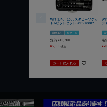
WIT 1/4dr 20pcスタビーソケッ
WI
ト&ビットセット WIT-10002
シ
動画あり
夏セール
夏
定価
¥
10,780
定
¥
5,500
¥
20
税込
カートに入れる