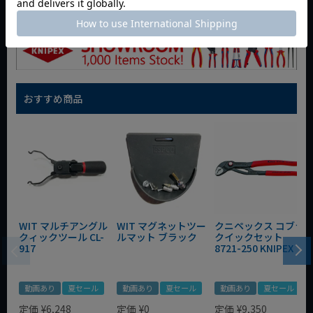
おすすめ商品
WIT マルチアングル
WIT マグネットツー
クニペックス コブラ
クィックツール CL-
ルマット ブラック
クイックセット
917
8721-250 KNIPEX
動画あり
夏セール
動画あり
夏セール
動画あり
夏セール
定価
¥
6,248
定価
¥
0
定価
¥
9,350