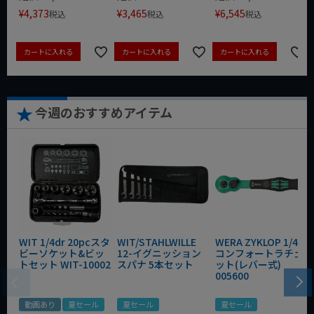
¥
4,373
¥
3,465
¥
6,545
税込
税込
税込
カートに入れる
カートに入れる
カートに入れる
今週のおすすめアイテム
WIT 1/4dr 20pcスタ
WIT/STAHLWILLE
WERA ZYKLOP 1/4"
ビーソケット&ビッ
12-イグニッション
コンフォートラチェ
トセット WIT-10002
スパナ 5本セット
ット(レバー式)
005600
動画あり
夏セール
夏セール
夏セール