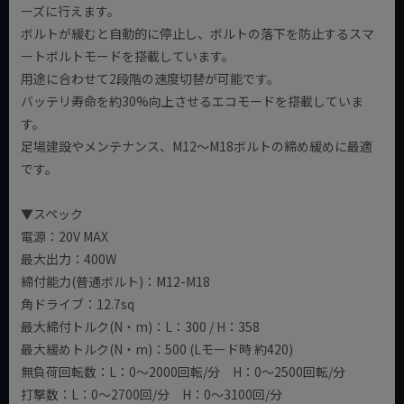
ーズに行えます。
ボルトが緩むと自動的に停止し、ボルトの落下を防止するスマ
ートボルトモードを搭載しています。
用途に合わせて2段階の速度切替が可能です。
バッテリ寿命を約30%向上させるエコモードを搭載していま
す。
足場建設やメンテナンス、M12～M18ボルトの締め緩めに最適
です。
▼スペック
電源：20V MAX
最大出力：400W
締付能力(普通ボルト)：M12-M18
角ドライブ：12.7sq
最大締付トルク(N・m)：L：300 / H：358
最大緩めトルク(N・m)：500 (Lモード時 約420)
無負荷回転数：L：0～2000回転/分 H：0～2500回転/分
打撃数：L：0～2700回/分 H：0～3100回/分