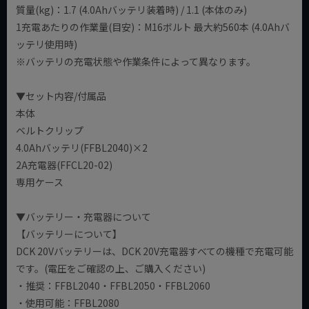
質量(kg)：1.7 (4.0Ahバッテリ装着時) / 1.1 (本体のみ)
1充電あたりの作業量(目安)：M16ボルト 最大約560本 (4.0Ahバ
ッテリ使用時)
※バッテリの充電状態や作業条件によって異なります。
▼セット内容/付属品
本体
ベルトクリップ
4.0Ahバッテリ(FFBL2040)×2
2A充電器(FFCL20-02)
専用ケース
▼バッテリー・充電器について
【バッテリーについて】
DCK 20Vバッテリーは、DCK 20V充電器すべての機種で充電可能
です。(電圧をご確認の上、ご購入ください)
・推奨：FFBL2040・FFBL2050・FFBL2060
・使用可能：FFBL2080