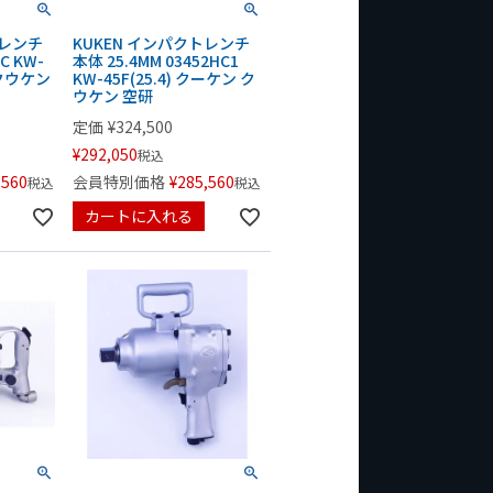
トレンチ
KUKEN インパクトレンチ
C KW-
本体 25.4MM 03452HC1
 クウケン
KW-45F(25.4) クーケン ク
ウケン 空研
定価
¥
324,500
¥
292,050
税込
,560
会員特別価格
¥
285,560
税込
税込
カートに入れる