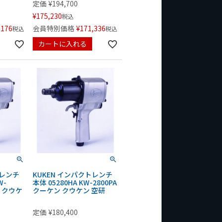
定価
¥
194,700
¥
175,230
税込
,176
会員特別価格
¥
171,336
税込
税込
カートに入れる
トレンチ
KUKEN インパクトレンチ
W-
本体 05280HA KW-2800PA
ン クウケ
クーケン クウケン 空研
定価
¥
180,400