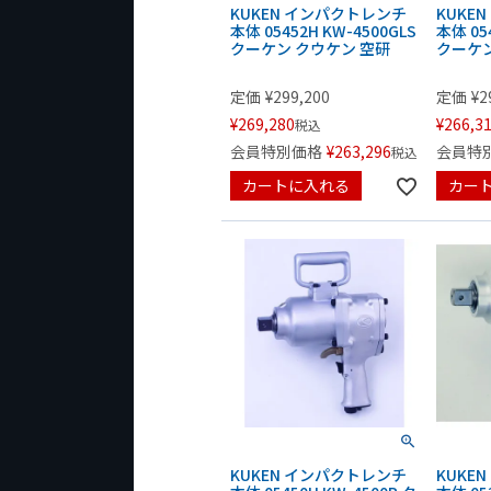
KUKEN インパクトレンチ
KUKE
本体 05452H KW-4500GLS
本体 05
クーケン クウケン 空研
クーケン
定価
¥
299,200
定価
¥
2
¥
269,280
¥
266,3
税込
会員特別価格
¥
263,296
会員特
税込
カートに入れる
カー
KUKEN インパクトレンチ
KUKE