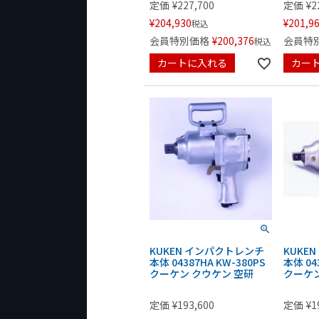
定価
¥
227,700
定価
¥
2
¥
204,930
¥
201,9
税込
会員特別価格
¥
200,376
会員特
税込
カートに入れる
カー
KUKEN インパクトレンチ
KUKE
本体 04387HA KW-380PS
本体 04
クーケン クウケン 空研
クーケン
定価
¥
193,600
定価
¥
1