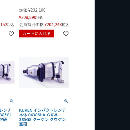
定価
¥
232,100
¥
208,890
税込
,152
会員特別価格
¥
204,248
税込
税込
カートに入れる
トレンチ
KUKEN インパクトレンチ
385GL
本体 04386HA-G KW-
空研
385GS クーケン クウケン
空研