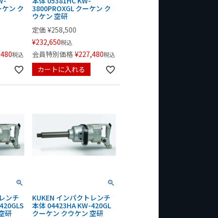
W-
本体 05381HC KW-
クーケン ク
3800PROXGL クーケン ク
ウケン 空研
定価
¥
258,500
¥
232,650
税込
,480
会員特別価格
¥
227,480
税込
税込
カートに入れる
トレンチ
KUKEN インパクトレンチ
420GLS
本体 04423HA KW-420GL
空研
クーケン クウケン 空研