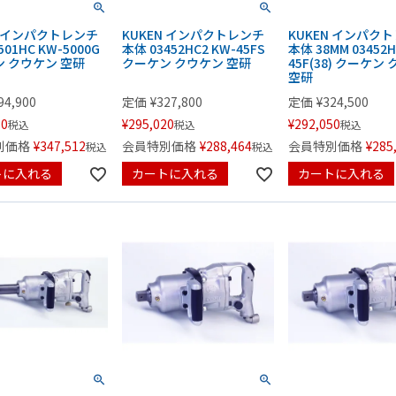
N インパクトレンチ
KUKEN インパクトレンチ
KUKEN インパク
501HC KW-5000G
本体 03452HC2 KW-45FS
本体 38MM 03452H
 クウケン 空研
クーケン クウケン 空研
45F(38) クーケン
空研
94,900
定価
¥
327,800
定価
¥
324,500
10
¥
295,020
¥
292,050
税込
税込
税込
別価格
¥
347,512
会員特別価格
¥
288,464
会員特別価格
¥
285
税込
税込
トに入れる
カートに入れる
カートに入れる