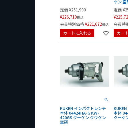
ケン 空
定価
¥
251,900
定価
¥
2
¥
226,710
¥
225,7
税込
会員特別価格
¥
221,672
会員特
税込
カートに入れる
カー
KUKEN インパクトレンチ
KUKE
本体 04424HA-G KW-
本体 04
420GS クーケン クウケン
クーケン
空研