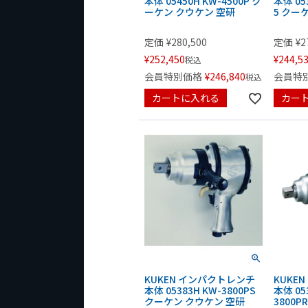
本体 05450H KW-4500P ク
本体 053
ーケン クウケン 空研
5 クー
定価
¥
280,500
定価
¥
2
¥
252,450
¥
244,5
税込
会員特別価格
¥
246,840
会員特
税込
カートに入れる
カー
KUKEN インパクトレンチ
KUKE
本体 05383H KW-3800PS
本体 05
クーケン クウケン 空研
3800P