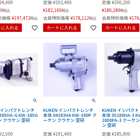
24,400
定価
¥
202,400
定価
¥
200,200
60
¥
182,160
¥
180,180
税込
税込
税込
別価格
¥
197,472
会員特別価格
¥
178,112
会員特別価格
¥
176
税込
税込
トに入れる
カートに入れる
カートに入れる
N インパクトレンチ
KUKEN インパクトレンチ
KUKEN インパク
385HA-G KW-385G
本体 04383HA KW-380P ク
本体 05280HA-3 K
 クウケン 空研
ーケン クウケン 空研
2800PA-3 クーケ
ン 空研
92,500
定価
¥
191,400
定価
¥
185,900