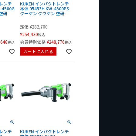
トレンチ
KUKEN インパクトレンチ
-4500G
本体 05453H KW-4500PS
空研
クーケン クウケン 空研
定価
¥
282,700
¥
254,430
税込
,648
会員特別価格
¥
248,776
税込
税込
カートに入れる
トレンチ
KUKEN インパクトレンチ