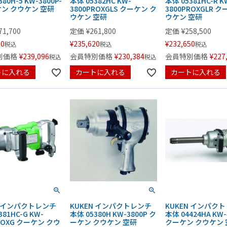
80H-5 KW-3800P-
本体 05382HC KW-
本体 05381HC-R K
ケン クウケン 空研
3800PROXGLS クーケン ク
3800PROXGLR 
ウケン 空研
ウケン 空研
71,700
定価
¥
261,800
定価
¥
258,500
30
¥
235,620
¥
232,650
税込
税込
税込
別価格
¥
239,096
会員特別価格
¥
230,384
会員特別価格
¥
227
税込
税込
トに入れる
カートに入れる
カートに入れる
N インパクトレンチ
KUKEN インパクトレンチ
KUKEN インパク
381HC-G KW-
本体 05380H KW-3800P ク
本体 04424HA KW-
ROXG クーケン クウ
ーケン クウケン 空研
クーケン クウケン 