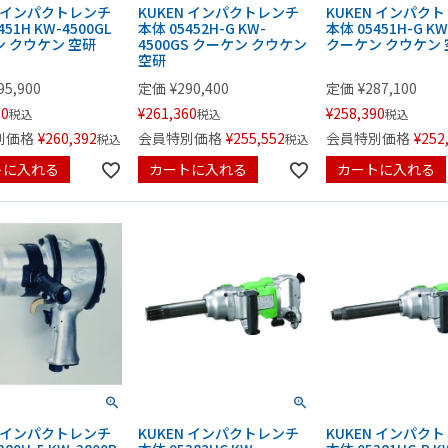
N インパクトレンチ
KUKEN インパクトレンチ
KUKEN インパク
451H KW-4500GL
本体 05452H-G KW-
本体 05451H-G KW
 クウケン 空研
4500GS クーケン クウケン
クーケン クウケン 
空研
95,900
定価
¥
290,400
定価
¥
287,100
10
¥
261,360
¥
258,390
税込
税込
税込
別価格
¥
260,392
会員特別価格
¥
255,552
会員特別価格
¥
252
税込
税込
トに入れる
カートに入れる
カートに入れる
N インパクトレンチ
KUKEN インパクトレンチ
KUKEN インパク