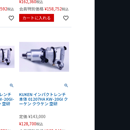
¥
162,360
税込
,592
会員特別価格
¥
158,752
税込
税込
カートに入れる
トレンチ
KUKEN インパクトレンチ
W-20GI-
本体 01207HA KW-20GI ク
ン 空研
ーケン クウケン 空研
定価
¥
143,000
¥
128,700
税込