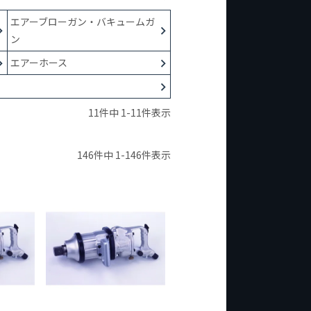
エアーブローガン・バキュームガ
ン
エアーホース
11
件中
1
-
11
件表示
146
件中
1
-
146
件表示