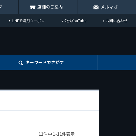
ジ
店舗のご案内
メルマガ
LINEで毎月クーポン
公式YouTube
お問い合わせ
キーワード
でさがす
11
件中
1
-
11
件表示