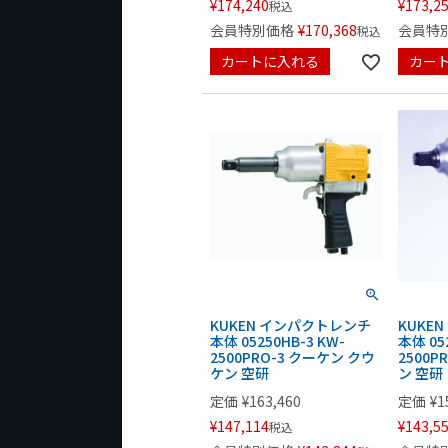
¥
174,240
¥
173,2
税込
会員特別価格
¥
170,368
会員特
税込
カートに入れる
カー
KUKEN インパクトレンチ
KUKE
本体 05250HB-3 KW-
本体 05
2500PRO-3 クーケン クウ
2500
ケン 空研
ン 空研
定価
¥
163,460
定価
¥
1
¥
147,114
¥
143,5
税込