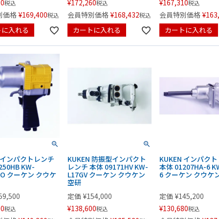
50
¥
172,260
¥
167,310
税込
税込
税込
別価格
¥
169,400
会員特別価格
¥
168,432
会員特別価格
¥
163
税込
税込
トに入れる
カートに入れる
カートに入れる
N インパクトレンチ
KUKEN 防振型インパクト
KUKEN インパク
250HB KW-
レンチ 本体 09171HV KW-
本体 01207HA-6 K
PRO クーケン クウケ
L17GV クーケン クウケン
6 クーケン クウケ
空研
59,500
定価
¥
154,000
定価
¥
145,200
50
¥
138,600
¥
130,680
税込
税込
税込