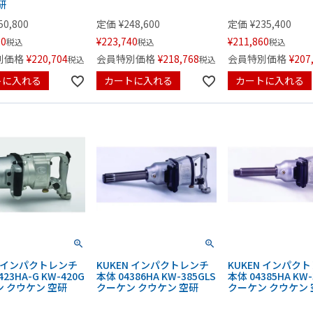
研
50,800
定価
¥
248,600
定価
¥
235,400
20
¥
223,740
¥
211,860
税込
税込
税込
別価格
¥
220,704
会員特別価格
¥
218,768
会員特別価格
¥
207
税込
税込
トに入れる
カートに入れる
カートに入れる
N インパクトレンチ
KUKEN インパクトレンチ
KUKEN インパク
423HA-G KW-420G
本体 04386HA KW-385GLS
本体 04385HA KW-
 クウケン 空研
クーケン クウケン 空研
クーケン クウケン 