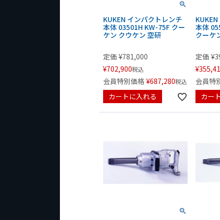
KUKEN インパクトレンチ
KUKE
本体 03501H KW-75F クー
本体 05
ケン クウケン 空研
クーケン
定価
¥
781,000
定価
¥
3
¥
702,900
¥
355,4
税込
会員特別価格
¥
687,280
会員特
税込
カートに入れる
カー