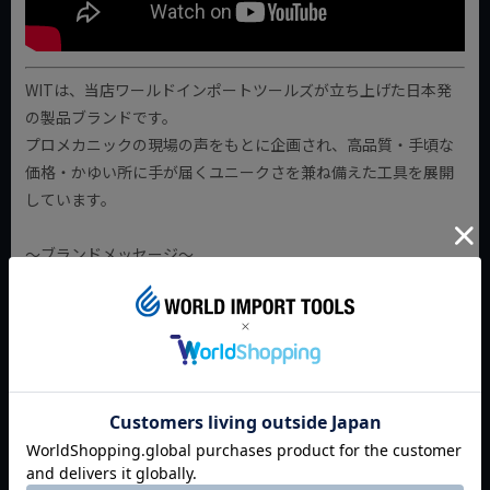
WITは、当店ワールドインポートツールズが立ち上げた日本発
の製品ブランドです。
プロメカニックの現場の声をもとに企画され、高品質・手頃な
価格・かゆい所に手が届くユニークさを兼ね備えた工具を展開
しています。
～ブランドメッセージ～
その手が新しい価値を産む瞬間を見たい。
「プロ性能」「デザイン」「便利」をひとつに。
『Change the Work WIT』三位一体で紡ぐワークスタイル。
返品特約について
商品についてのお問い合わせ