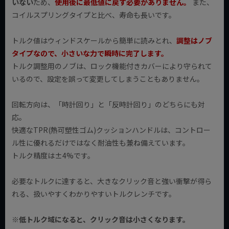
いない
ため、
使用後に最低値に戻す必要がありません。
また、
コイルスプリングタイプと比べ、寿命も長いです。
トルク値はウィンドスケールから簡単に読みとれ、
調整はノブ
タイプなので、小さいな力で瞬時に完了します。
トルク調整用のノブは、ロック機能付きカバーにより守られて
いるので、設定を誤って変更してしまうこともありません。
回転方向は、「時計回り」と「反時計回り」のどちらにも対
応。
快適なTPR(熱可塑性ゴム)クッションハンドルは、コントロー
ル性に優れるだけではなく耐油性も兼ね備えています。
トルク精度は±4%です。
必要なトルクに達すると、大きなクリック音と強い衝撃が得ら
れる、扱いやすくわかりやすいトルクレンチです。
※低トルク域になると、クリック音は小さくなります。