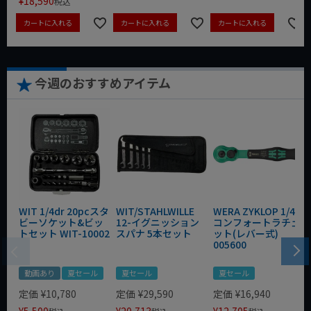
¥
18,590
税込
カートに入れる
カートに入れる
カートに入れる
今週のおすすめアイテム
WIT 1/4dr 20pcスタ
WIT/STAHLWILLE
WERA ZYKLOP 1/4"
ビーソケット&ビッ
12-イグニッション
コンフォートラチェ
トセット WIT-10002
スパナ 5本セット
ット(レバー式)
005600
動画あり
夏セール
夏セール
夏セール
定価
¥
10,780
定価
¥
29,590
定価
¥
16,940