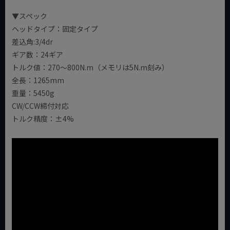
▼スペック
ヘッドタイプ：固定タイプ
差込角:3/4dr
ギア数：24ギア
トルク値：270～800N.m（メモリは5N.m刻み）
全長：1265mm
重量：5450g
CW/CCW締付対応
トルク精度：±4%