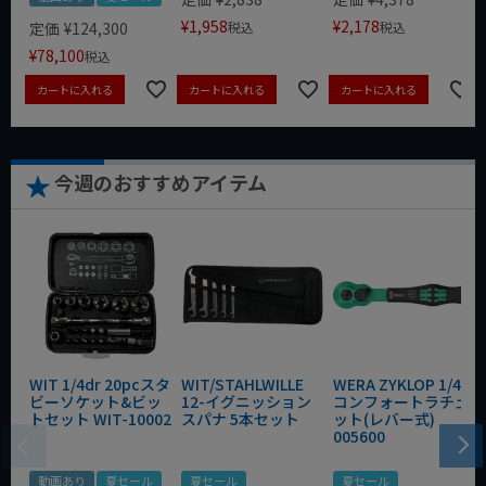
¥
1,958
¥
2,178
定価
¥
124,300
税込
税込
¥
78,100
税込
カートに入れる
カートに入れる
カートに入れる
今週のおすすめアイテム
WIT 1/4dr 20pcスタ
WIT/STAHLWILLE
WERA ZYKLOP 1/4"
ビーソケット&ビッ
12-イグニッション
コンフォートラチェ
トセット WIT-10002
スパナ 5本セット
ット(レバー式)
005600
動画あり
夏セール
夏セール
夏セール