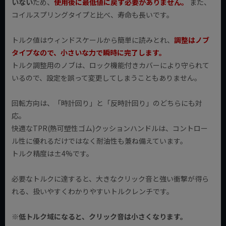
いない
ため、
使用後に最低値に戻す必要がありません。
また、
コイルスプリングタイプと比べ、寿命も長いです。
トルク値はウィンドスケールから簡単に読みとれ、
調整はノブ
タイプなので、小さいな力で瞬時に完了します。
トルク調整用のノブは、ロック機能付きカバーにより守られて
いるので、設定を誤って変更してしまうこともありません。
回転方向は、「時計回り」と「反時計回り」のどちらにも対
応。
快適なTPR(熱可塑性ゴム)クッションハンドルは、コントロー
ル性に優れるだけではなく耐油性も兼ね備えています。
トルク精度は±4%です。
必要なトルクに達すると、大きなクリック音と強い衝撃が得ら
れる、扱いやすくわかりやすいトルクレンチです。
※低トルク域になると、クリック音は小さくなります。