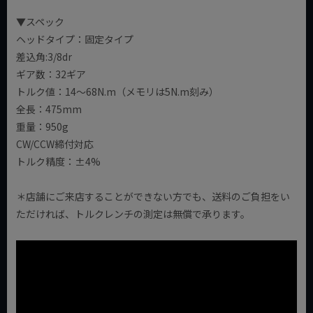
▼スペック
ヘッドタイプ：固定タイプ
差込角:3/8dr
ギア数：32ギア
トルク値：14～68N.m（メモリは5N.m刻み）
全長：475mm
重量：950g
CW/CCW締付対応
トルク精度：±4%
＊店舗にご来店することができない方でも、送料のご負担をい
ただければ、トルクレンチの測定は無償で承ります。