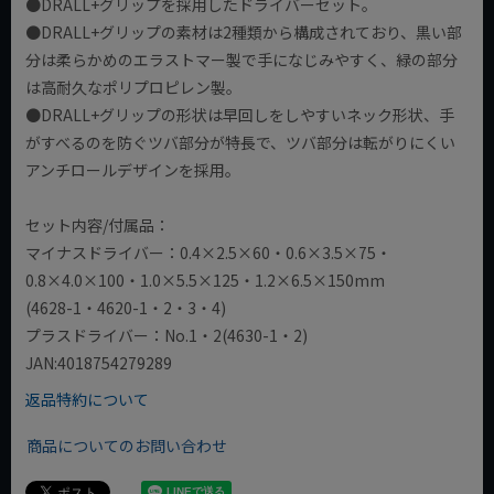
●DRALL+グリップを採用したドライバーセット。
●DRALL+グリップの素材は2種類から構成されており、黒い部
分は柔らかめのエラストマー製で手になじみやすく、緑の部分
は高耐久なポリプロピレン製。
●DRALL+グリップの形状は早回しをしやすいネック形状、手
がすべるのを防ぐツバ部分が特長で、ツバ部分は転がりにくい
アンチロールデザインを採用。
セット内容/付属品：
マイナスドライバー：0.4×2.5×60・0.6×3.5×75・
0.8×4.0×100・1.0×5.5×125・1.2×6.5×150mm
(4628-1・4620-1・2・3・4)
プラスドライバー：No.1・2(4630-1・2)
JAN:4018754279289
返品特約について
商品についてのお問い合わせ