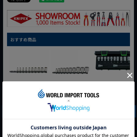
おすすめ商品
EXTRA2025
EXTRA2025
EXTRA2025 スタビ
STAHLWILLE
STAHLWILLE
レー 1/2sq インヘッ
12916/10-40
12917/10-45
クスソケットセット
(1/4SQ)ソケットセ
(3/8SQ)ソケットセ
54/12KN
ット (96051010)
ット (96052010)
STAHLWILLE
動画あり
夏セール
夏セール
夏セール
WEB会員価格
WEB会員価格
定価
¥
38,082