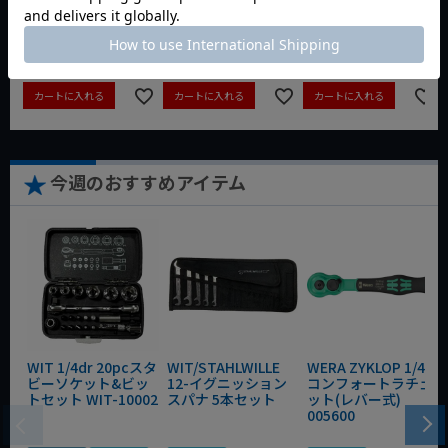
定価
¥
24,827
定価
¥
71,962
¥
18,700
税込
¥
12,100
¥
36,300
税込
税込
残りわずか
残りわずか
カートに入れる
カートに入れる
カートに入れる
今週のおすすめアイテム
WIT 1/4dr 20pcスタ
WIT/STAHLWILLE
WERA ZYKLOP 1/4"
ビーソケット&ビッ
12-イグニッション
コンフォートラチェ
トセット WIT-10002
スパナ 5本セット
ット(レバー式)
005600