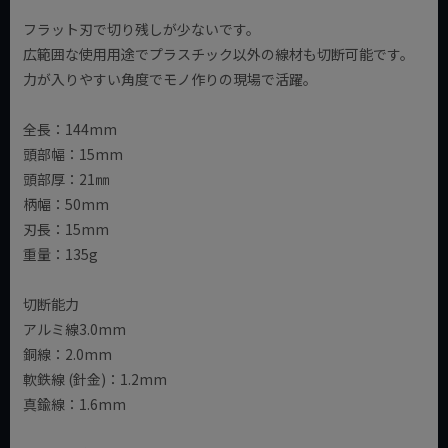
フラット刃で切り残しが少ないです。
広範囲な使用用途でプラスチック以外の線材も切断可能です。
力が入りやすい角度でモノ作りの現場で活躍。
全長：144mm
頭部幅：15mm
頭部厚：21㎜
柄幅：50mm
刃長：15mm
重量：135g
切断能力
アルミ線3.0mm
銅線：2.0mm
軟鉄線 (針金)：1.2mm
真鍮線：1.6mm