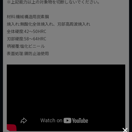
※上記能力以上の対象物を切断しないでください。
材料:機械構造用炭素鋼
焼入れ:無酸化全体焼入れ、刃部高周波焼入れ
全体硬度:42～50HRC
刃部硬度:58～64HRC
柄被覆:塩化ビニール
表面処理:錆防止油使用