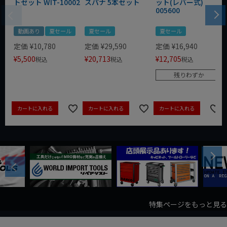
トセット WIT-10002
スパナ 5本セット
ット(レバー式)
005600
動画あり
夏セール
夏セール
夏セール
定価
¥
10,780
定価
¥
29,590
定価
¥
16,940
¥
5,500
¥
20,713
¥
12,705
税込
税込
税込
残りわずか
カートに入れる
カートに入れる
カートに入れる
Next
Previous
特集ページをもっと見る