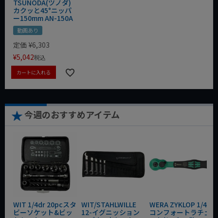
TSUNODA(ツノダ)
カクッと45°ニッパ
ー150mm AN-150A
動画あり
定価
¥
6,303
¥
5,042
税込
カートに入れる
今週のおすすめアイテム
WIT 1/4dr 20pcスタ
WIT/STAHLWILLE
WERA ZYKLOP 1/4"
ビーソケット&ビッ
12-イグニッション
コンフォートラチェ