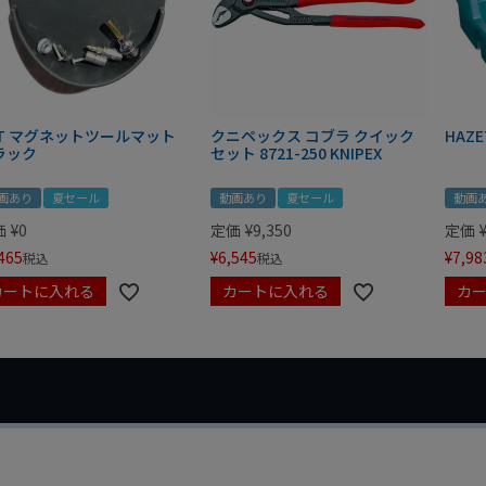
IT マグネットツールマット
クニペックス コブラ クイック
HAZE
ラック
セット 8721-250 KNIPEX
画あり
夏セール
動画あり
夏セール
動画
価
¥
0
定価
¥
9,350
定価
465
¥
6,545
¥
7,98
税込
税込
カートに入れる
カートに入れる
カ