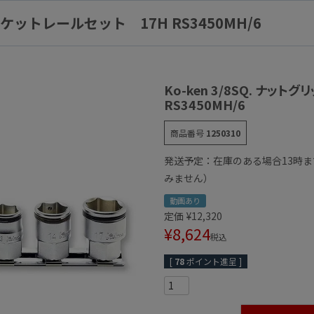
プソケットレールセット 17H RS3450MH/6
Ko-ken 3/8SQ. ナッ
RS3450MH/6
商品番号
1250310
発送予定：在庫のある場合13時
みません）
動画あり
定価
¥
12,320
¥
8,624
税込
[
78
ポイント進呈 ]