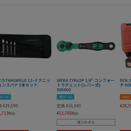
T/STAHLWILLE 12-イグニッ
WERA ZYKLOP 1/4" コンフォー
DCK
ョンスパナ 5本セット
トラチェット(レバー式)
チ KD
005600
セール
夏セール
NEW
価
¥
29,590
定価
¥
16,940
¥
28,1
,713
¥
12,705
税込
税込
残りわずか