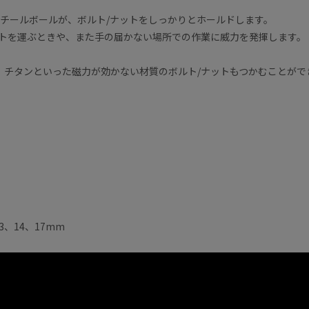
チールボールが、ボルト/ナットをしっかりとホールドします。
ットを運ぶときや、また手の届かない場所での作業に威力を発揮します。
、チタンといった磁力が効かない材質のボルト/ナットもつかむことがで
3、14、17mm