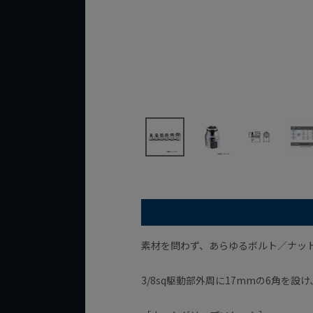
素材を問わず、あらゆるボルト／ナッ
3/8sq駆動部外周に17mmの6角