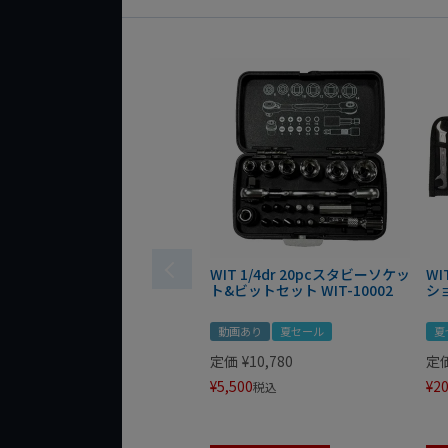
WIT 1/4dr 20pcスタビーソケッ
WI
ト&ビットセット WIT-10002
シ
動画あり
夏セール
夏
定価
¥
10,780
定
¥
5,500
¥
20
税込