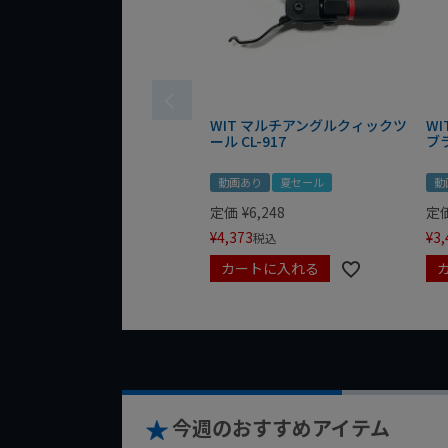
WIT マルチアングルクィックツ
W
ール CL-917
ブ
動画あり
夏セール
動
定価
¥
6,248
定
¥
4,373
¥
3,
税込
カートに入れる
今週のおすすめアイテム