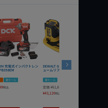
 20V 充電式インパクトレン
DEWALT GRABO 18V電動バキ
WIT/ST
PB358EM
ュームリフター DCE590N-XJ
ンチ 75
！
夏セール
夏セール
夏セール
99
定価
¥
61,600
定価
¥
24
税込
¥
43,120
¥
17,479
税込