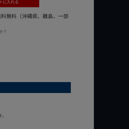
トに入れる
で送料無料（沖縄県、離島、一部
か？
台の商品
¥2,000台の商品
す。