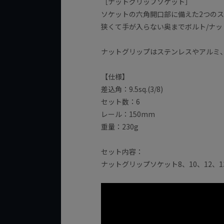
［ナットグリップソケット］
ソケットの六角開口部に備えた2つのス
狭くて手が入らない奥までボルト/ナ
ナットグリップはステンレスやアルミ
【仕様】
差込角：9.5sq.(3/8)
セット数：6
レール：150mm
重量：230g
セット内容：
ナットグリップソケット8、10、12、1